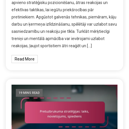
apvieno stratēģisku pozicionēšanu, ātras reakcijas un
efektīvas taktikas, lai iegūtu priekšrocības pār
pretiniekiem. Apgūstot galvenās tehnikas, piemēram, kāju
darbu un ķermeņa izlīdzināšanu, spēlētāji var uzlabot savu
sasniedzamību un reakciju pie tīkla. Turklāt mērķtiecīgi
treniņi un mentālā apmācība var ievērojami uzlabot
reakcijas, ļaujot sportistiem ātri reaģēt un […]
Read More
19 MINS READ