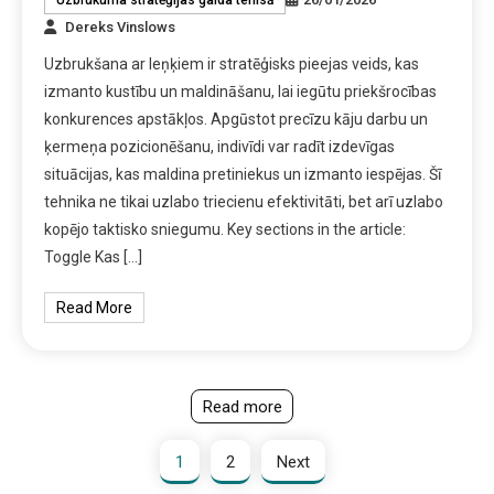
Uzbrukuma stratēģijas galda tenisā
Dereks Vinslows
Uzbrukšana ar leņķiem ir stratēģisks pieejas veids, kas
izmanto kustību un maldināšanu, lai iegūtu priekšrocības
konkurences apstākļos. Apgūstot precīzu kāju darbu un
ķermeņa pozicionēšanu, indivīdi var radīt izdevīgas
situācijas, kas maldina pretiniekus un izmanto iespējas. Šī
tehnika ne tikai uzlabo triecienu efektivitāti, bet arī uzlabo
kopējo taktisko sniegumu. Key sections in the article:
Toggle Kas […]
Read More
Read more
1
2
Next