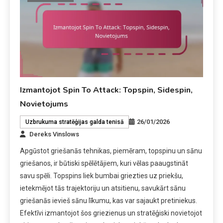
Izmantojot Spin To Attack: Topspin, Sidespin,
Novietojums
26/01/2026
Uzbrukuma stratēģijas galda tenisā
Dereks Vinslows
Apgūstot griešanās tehnikas, piemēram, topspinu un sānu
griešanos, ir būtiski spēlētājiem, kuri vēlas paaugstināt
savu spēli. Topspins liek bumbai griezties uz priekšu,
ietekmējot tās trajektoriju un atsitienu, savukārt sānu
griešanās ievieš sānu līkumu, kas var sajaukt pretiniekus.
Efektīvi izmantojot šos griezienus un stratēģiski novietojot