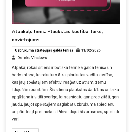
Atpakaļsitiens: Plaukstas kustība, laiks,
novietojums
11/02/2026
Uzbrukuma stratēģijas galda tenisā
Dereks Vinslows
Atpakaļ rokas sitiens ir būtiska tehnika galda tenisā un
badmintona, ko raksturo ātra, plaukstas vadīta kustība,
kas ļauj spēlētājiem efektīvi reaģēt uz ātrām, zemu
lidojošām bumbām. Šīs sitiena plaukstas darbības un laika
apgūšana ir vitāli svarīga, lai sasniegtu gan precizitāti, gan
jaudu, ļaujot spēlētājiem saglabāt uzbrukuma spiedienu
un pārsteigt pretiniekus. Pilnveidojot šīs prasmes, sportisti
var […]