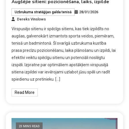
Augšējie sitieni: pozicionēšana, laiks, izpilde
28/01/2026
Uzbrukuma stratēģijas galda tenisā
Dereks Vinslows
Virspusējo sitienu ir spēcīgs sitiens, kas tiek izpildīts no
augšas, galvenokārt izmantots sporta veidos, piemēram,
tenisā un badmintonā. Šī svarīgā uzbrukuma kustība
prasa precīzu pozicionēšanu, laika plānošanu un izpildi, lai
efektīvi veiktu spēcīgu sitienu un potenciāli noslēgtu
izspēli. Izpratne par optimāliem apstākļiem virspusējā
sitiena izpildei var ievērojami uzlabot jūsu spēli un radīt
spiedienu uz pretinieku. […]
Read More
23 MINS READ