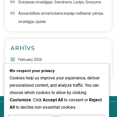
Griešanas stratēģijas: Satvēriens, Leņķis, Griezums
Aizsardzības izmantošana iespēju radīšanai: pāreja,
stratēģija, izpilde
ARHĪVS
February 2026
We respect your privacy
January 2026
Cookies help us improve your experience, deliver
personalized content, and analyze traffic. You can
choose which cookies to allow by clicking
Customize
. Click
Accept All
to consent or
Reject
All
to decline non-essential cookies.
Kas mēs
Sazinieties
Sīkdatnes un
Jūsu
Noteikumi un
esam
izsekošana
privātums
nosacījumi