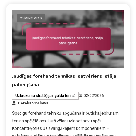
20 MINS READ
Jaudīgas forehand tehnikas: satvēriens, stāja,
pabeigšana
02/02/2026
Uzbrukuma stratēģijas galda tenisā
Dereks Vinslows
Spēcīgu forehand tehniku apgūšana ir būtiska jebkuram
tenisa spēlētājam, kurš vēlas uzlabot savu spēli.
Koncentrējoties uz svarīgākajiem komponentiem –