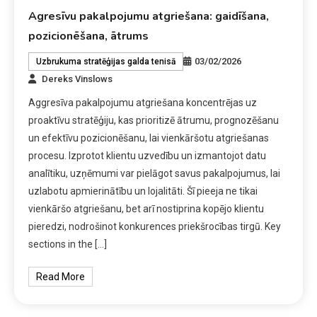
Agresīvu pakalpojumu atgriešana: gaidīšana,
pozicionēšana, ātrums
03/02/2026
Uzbrukuma stratēģijas galda tenisā
Dereks Vinslows
Aggresīva pakalpojumu atgriešana koncentrējas uz
proaktīvu stratēģiju, kas prioritizē ātrumu, prognozēšanu
un efektīvu pozicionēšanu, lai vienkāršotu atgriešanas
procesu. Izprotot klientu uzvedību un izmantojot datu
analītiku, uzņēmumi var pielāgot savus pakalpojumus, lai
uzlabotu apmierinātību un lojalitāti. Šī pieeja ne tikai
vienkāršo atgriešanu, bet arī nostiprina kopējo klientu
pieredzi, nodrošinot konkurences priekšrocības tirgū. Key
sections in the […]
Read More