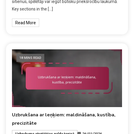
sitienus, spēlētāji var iegūt būtisku priekšrocību laukumā.
Key sections in the […]
Read More
18 MINS READ
Uzbrukšana ar leņķiem: maldināšana, kustība,
precizitāte
26/01/2026