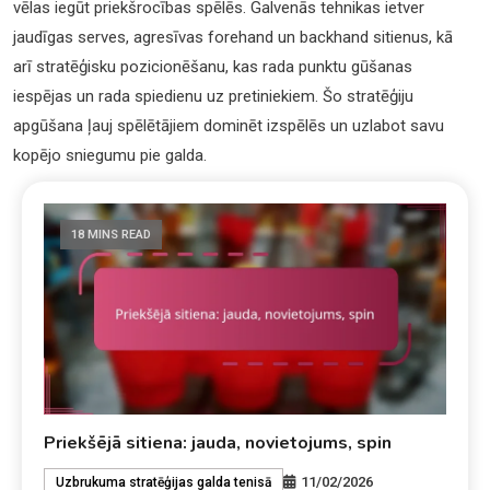
vēlas iegūt priekšrocības spēlēs. Galvenās tehnikas ietver
jaudīgas serves, agresīvas forehand un backhand sitienus, kā
arī stratēģisku pozicionēšanu, kas rada punktu gūšanas
iespējas un rada spiedienu uz pretiniekiem. Šo stratēģiju
apgūšana ļauj spēlētājiem dominēt izspēlēs un uzlabot savu
kopējo sniegumu pie galda.
18 MINS READ
Priekšējā sitiena: jauda, novietojums, spin
11/02/2026
Uzbrukuma stratēģijas galda tenisā