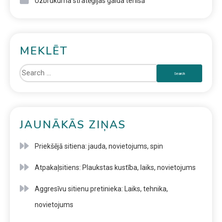
Uzbrukuma stratēģijas galda tenisā
MEKLĒT
JAUNĀKĀS ZIŅAS
Priekšējā sitiena: jauda, novietojums, spin
Atpakaļsitiens: Plaukstas kustība, laiks, novietojums
Aggresīvu sitienu pretinieka: Laiks, tehnika,
novietojums