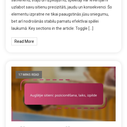
satvērienu, stāju un izpildījumu, spēlētāji var ievērojami
uzlabot savu sitienu precizitāti, jaudu un konsekvenci. Šo
elementu izpratne ne tikai paaugstinās jūsu sniegumu,
bet arī nodrošinās stabilu pamatu efektīvai spēlei
laukumā. Key sections in the article: Toggle […]
Read More
17 MINS READ