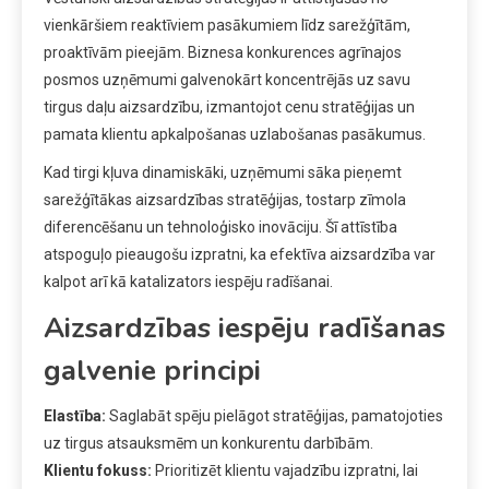
vienkāršiem reaktīviem pasākumiem līdz sarežģītām,
proaktīvām pieejām. Biznesa konkurences agrīnajos
posmos uzņēmumi galvenokārt koncentrējās uz savu
tirgus daļu aizsardzību, izmantojot cenu stratēģijas un
pamata klientu apkalpošanas uzlabošanas pasākumus.
Kad tirgi kļuva dinamiskāki, uzņēmumi sāka pieņemt
sarežģītākas aizsardzības stratēģijas, tostarp zīmola
diferencēšanu un tehnoloģisko inovāciju. Šī attīstība
atspoguļo pieaugošu izpratni, ka efektīva aizsardzība var
kalpot arī kā katalizators iespēju radīšanai.
Aizsardzības iespēju radīšanas
galvenie principi
Elastība:
Saglabāt spēju pielāgot stratēģijas, pamatojoties
uz tirgus atsauksmēm un konkurentu darbībām.
Klientu fokuss:
Prioritizēt klientu vajadzību izpratni, lai