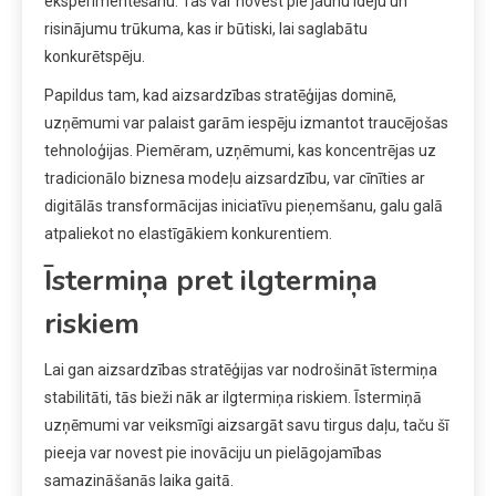
eksperimentēšanu. Tas var novest pie jaunu ideju un
risinājumu trūkuma, kas ir būtiski, lai saglabātu
konkurētspēju.
Papildus tam, kad aizsardzības stratēģijas dominē,
uzņēmumi var palaist garām iespēju izmantot traucējošas
tehnoloģijas. Piemēram, uzņēmumi, kas koncentrējas uz
tradicionālo biznesa modeļu aizsardzību, var cīnīties ar
digitālās transformācijas iniciatīvu pieņemšanu, galu galā
atpaliekot no elastīgākiem konkurentiem.
Īstermiņa pret ilgtermiņa
riskiem
Lai gan aizsardzības stratēģijas var nodrošināt īstermiņa
stabilitāti, tās bieži nāk ar ilgtermiņa riskiem. Īstermiņā
uzņēmumi var veiksmīgi aizsargāt savu tirgus daļu, taču šī
pieeja var novest pie inovāciju un pielāgojamības
samazināšanās laika gaitā.