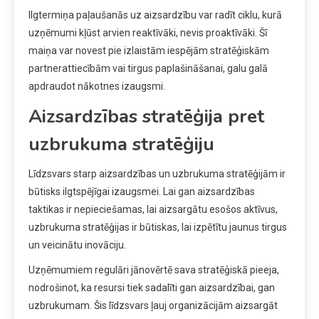
Ilgtermiņa paļaušanās uz aizsardzību var radīt ciklu, kurā
uzņēmumi kļūst arvien reaktīvāki, nevis proaktīvāki. Šī
maiņa var novest pie izlaistām iespējām stratēģiskām
partnerattiecībām vai tirgus paplašināšanai, galu galā
apdraudot nākotnes izaugsmi.
Aizsardzības stratēģija pret
uzbrukuma stratēģiju
Līdzsvars starp aizsardzības un uzbrukuma stratēģijām ir
būtisks ilgtspējīgai izaugsmei. Lai gan aizsardzības
taktikas ir nepieciešamas, lai aizsargātu esošos aktīvus,
uzbrukuma stratēģijas ir būtiskas, lai izpētītu jaunus tirgus
un veicinātu inovāciju.
Uzņēmumiem regulāri jānovērtē sava stratēģiskā pieeja,
nodrošinot, ka resursi tiek sadalīti gan aizsardzībai, gan
uzbrukumam. Šis līdzsvars ļauj organizācijām aizsargāt