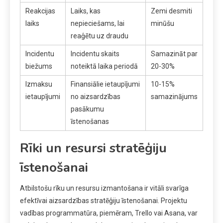
Reakcijas
Laiks, kas
Zemi desmiti
laiks
nepieciešams, lai
minūšu
reaģētu uz draudu
Incidentu
Incidentu skaits
Samazināt par
biežums
noteiktā laika periodā
20-30%
Izmaksu
Finansiālie ietaupījumi
10-15%
ietaupījumi
no aizsardzības
samazinājums
pasākumu
īstenošanas
Rīki un resursi stratēģiju
īstenošanai
Atbilstošu rīku un resursu izmantošana ir vitāli svarīga
efektīvai aizsardzības stratēģiju īstenošanai. Projektu
vadības programmatūra, piemēram, Trello vai Asana, var