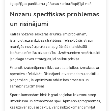
ilgtspējīgas panākumu gūšanas konkurētspējīgā vidē.
Nozaru specifiskas problēmas
un risinājumi
Katras nozares saskaras ar unikālām problēmām,
īstenojot aizsardzības stratēģijas. Tehnoloģijās strauji
mainīgās inovāciju cikli var apgrūtināt intelektuālā
īpašuma efektīvu aizsardzību. Uzņēmumiem nepārtraukti
jāpielāgo savas stratēģijas, lai paliktu priekšā.
Finansēs izaicinājums ir līdzsvarot atbilstības izmaksas ar
operatīvo efektivitāti. Risinājumi ietver modernu analītiku
pieņemšanu, lai optimizētu atbilstības procesus un
samazinātu izmaksas.
Sporta komandām bieži ir grūti saglabāt līdzsvaru starp
uzbrukuma un aizsardzības spēli. Apmācību programmas,
kas uzsver abus aspektus, var palīdzēt komandām kļūt