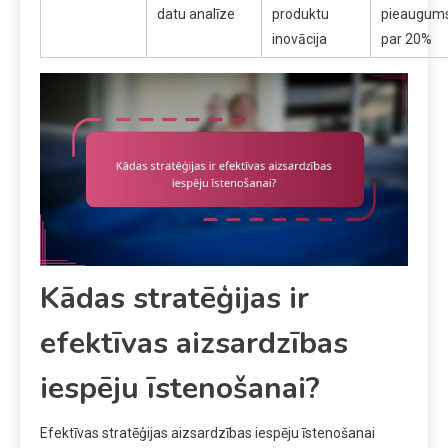
datu analīze
produktu
pieaugum
inovācija
par 20%
Kādas stratēģijas ir
efektīvas aizsardzības
iespēju īstenošanai?
Efektīvas stratēģijas aizsardzības iespēju īstenošanai