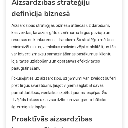
Aizsardzības stratēģiju
definīcija biznesā
Aizsardzības stratēģijas biznesā attiecas uz darbībām,
kas veiktas, lai aizsargātu uzņēmuma tirgus pozīciju un
resursus no konkurences draudiem. Šo stratēģiju mērķis ir
minimizēt riskus, vienlaikus maksimizējot stabilitāti, un tās
var ietvert izmaksu samazināšanas pasākumus, klientu
lojalitātes uzlabošanu un operatīvās efektivitātes
paaugstināšanu.
Fokusējoties uz aizsardzību, uzņēmumi var izveidot buferi
pret tirgus svārstībām, ļaujot viņiem saglabāt savas
pamatdarbības, vienlaikus izpētot jaunas iespējas. Šis
divējāds fokuss uz aizsardzību un izaugsmi ir būtisks
ilgtermiņa ilgtspējai.
Proaktīvās aizsardzības