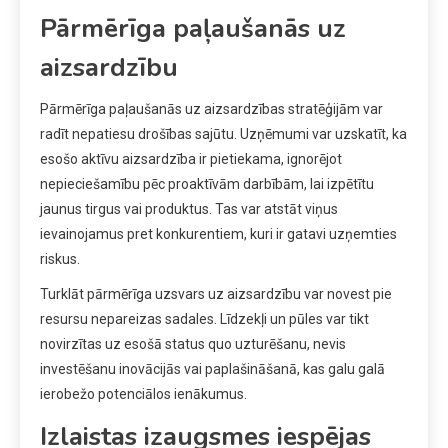
Pārmērīga paļaušanās uz
aizsardzību
Pārmērīga paļaušanās uz aizsardzības stratēģijām var
radīt nepatiesu drošības sajūtu. Uzņēmumi var uzskatīt, ka
esošo aktīvu aizsardzība ir pietiekama, ignorējot
nepieciešamību pēc proaktīvām darbībām, lai izpētītu
jaunus tirgus vai produktus. Tas var atstāt viņus
ievainojamus pret konkurentiem, kuri ir gatavi uzņemties
riskus.
Turklāt pārmērīga uzsvars uz aizsardzību var novest pie
resursu nepareizas sadales. Līdzekļi un pūles var tikt
novirzītas uz esošā status quo uzturēšanu, nevis
investēšanu inovācijās vai paplašināšanā, kas galu galā
ierobežo potenciālos ienākumus.
Izlaistas izaugsmes iespējas