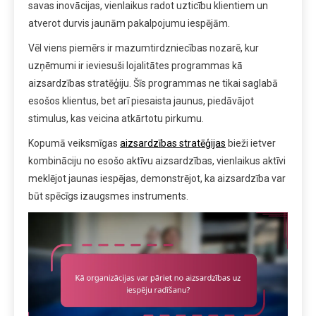
savas inovācijas, vienlaikus radot uzticību klientiem un
atverot durvis jaunām pakalpojumu iespējām.
Vēl viens piemērs ir mazumtirdzniecības nozarē, kur
uzņēmumi ir ieviesuši lojalitātes programmas kā
aizsardzības stratēģiju. Šīs programmas ne tikai saglabā
esošos klientus, bet arī piesaista jaunus, piedāvājot
stimulus, kas veicina atkārtotu pirkumu.
Kopumā veiksmīgas
aizsardzības stratēģijas
bieži ietver
kombināciju no esošo aktīvu aizsardzības, vienlaikus aktīvi
meklējot jaunas iespējas, demonstrējot, ka aizsardzība var
būt spēcīgs izaugsmes instruments.