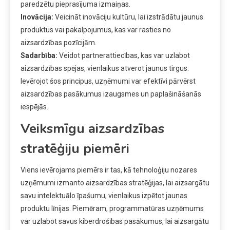
paredzētu pieprasījuma izmaiņas.
Inovācija:
Veicināt inovāciju kultūru, lai izstrādātu jaunus
produktus vai pakalpojumus, kas var rasties no
aizsardzības pozīcijām.
Sadarbība:
Veidot partnerattiecības, kas var uzlabot
aizsardzības spējas, vienlaikus atverot jaunus tirgus.
Ievērojot šos principus, uzņēmumi var efektīvi pārvērst
aizsardzības pasākumus izaugsmes un paplašināšanās
iespējās.
Veiksmīgu aizsardzības
stratēģiju piemēri
Viens ievērojams piemērs ir tas, kā tehnoloģiju nozares
uzņēmumi izmanto aizsardzības stratēģijas, lai aizsargātu
savu intelektuālo īpašumu, vienlaikus izpētot jaunas
produktu līnijas. Piemēram, programmatūras uzņēmums
var uzlabot savus kiberdrošības pasākumus, lai aizsargātu