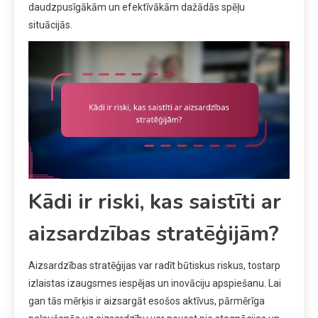
daudzpusīgākām un efektīvākām dažādās spēļu
situācijās.
Kādi ir riski, kas saistīti ar
aizsardzības stratēģijām?
Aizsardzības stratēģijas var radīt būtiskus riskus, tostarp
izlaistas izaugsmes iespējas un inovāciju apspiešanu. Lai
gan tās mērķis ir aizsargāt esošos aktīvus, pārmērīga