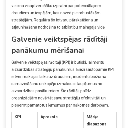
veicina visaptverošāku izpratni par potenciālajiem
draudiem un iespējām, kas noved pie robustākām
stratēģijām. Regulāra šo ietvaru pārskatīšana un
atjaunināšana nodrošina to atbilstību mainīgajā vidē.
Galvenie veiktspējas rādītāji
panākumu mērīšanai
Galvenie veiktspējas rādītāji (KPI) ir būtiski, lai mērītu
aizsardzības stratēģiju panākumus. Bieži sastopamie KPI
ietver reakcijas laiku uz draudiem, incidentu biežuma
samazināšanu un kopējo izmaksu ietaupījumus no
aizsardzības pasākumiem. Šie rādītāji palīdz
organizācijām novērtēt savu stratēģiju efektivitāti un
pieņemt pamatotus lēmumus par nākotnes darbībām.
KPI
Apraksts
Mērķa
diapazons