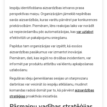
Iespēju identificēšana aizsardzības ietvaros prasa
perspektīvas maiņu. Organizācijām jāmeklē nepilnības
savās aizsardzībās, kuras varētu pārvērst par konkurences
priekšrocībām. Piemēram, lēns reakcijas laiks var norādīt
uz nepieciešamību pēc automatizācijas, kas
var uzlabot
efektivitāti un pakalpojumu sniegšanu.
Papildus tam organizācijas var izpētīt, kā esošos
aizsardzības pasākumus var izmantot inovācijai.
Piemēram, dati, kas iegūti no drošības incidentiem, var
informēt par produktu attīstību vai klientu apkalpošanas
uzlabošanu.
Regulāras ideju ģenerēšanas sesijas un starpnozaru
darbnīcas var veicināt šo iespēju atklāšanu, mudinot
komandas radoši domāt par to, kā pārvērst
aizsardzības
stratēģijas
proaktīvās iniciatīvās.
Pārmaiņu vadības stratēģijas