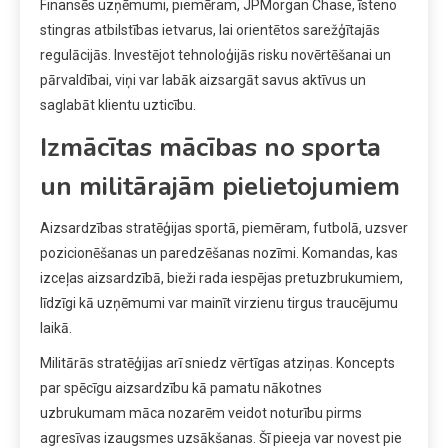
Finansēs uzņēmumi, piemēram, JPMorgan Chase, īsteno
stingras atbilstības ietvarus, lai orientētos sarežģītajās
regulācijās. Investējot tehnoloģijās risku novērtēšanai un
pārvaldībai, viņi var labāk aizsargāt savus aktīvus un
saglabāt klientu uzticību.
Izmācītas mācības no sporta
un militārajām pielietojumiem
Aizsardzības stratēģijas sportā, piemēram, futbolā, uzsver
pozicionēšanas un paredzēšanas nozīmi. Komandas, kas
izceļas aizsardzībā, bieži rada iespējas pretuzbrukumiem,
līdzīgi kā uzņēmumi var mainīt virzienu tirgus traucējumu
laikā.
Militārās stratēģijas arī sniedz vērtīgas atziņas. Koncepts
par spēcīgu aizsardzību kā pamatu nākotnes
uzbrukumam māca nozarēm veidot noturību pirms
agresīvas izaugsmes uzsākšanas. Šī pieeja var novest pie