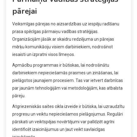
pārejai
Veiksmīgas pārejas no aizsardzības uz iespēju radīšanu
prasa spēcīgas pārmaiņu vadības stratēģijas.
Organizācijām jāsāk ar skaidru redzējuma un pārejas
mērķu komunikāciju visiem darbiniekiem, nodrošinot
iesaisti un izpratni visos līmeņos.
Apmācību programmas ir būtiskas, lai nodrošinātu
darbiniekiem nepieciešamās prasmes un zināšanas, lai
pielāgotos jaunajiem procesiem. Tas var ietvert darbnīcas
par jaunām tehnoloģijām vai metodoloģijām, kas atbalsta
pāreju.
Atgriezeniskās saites cikla izveide ir būtiska, lai uzraudzītu
progresu un veiktu nepieciešamos pielāgojumus. Regulāri
pārskati un veiktspējas novērtējumi var palīdzēt agrīni
identificēt izaicinājumus un ļaut veikt savlaicīgas