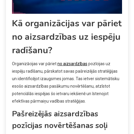
Kā organizācijas var pāriet
no aizsardzības uz iespēju
radīšanu?
Organizācijas var pāriet
no aizsardzības
pozīcijas uz
iespēju radīšanu, pārskatot savas pašreizējās stratēģijas
un identificējot izaugsmes jomas. Tas ietver sistemātisku
esošo aizsardzības pasākumu novērtēšanu, atzīstot
potenciālās iespējas šo ietvaru iekšienē un īstenojot
efektīvas pārmaiņu vadības stratēģijas.
Pašreizējās aizsardzības
pozīcijas novērtēšanas soļi