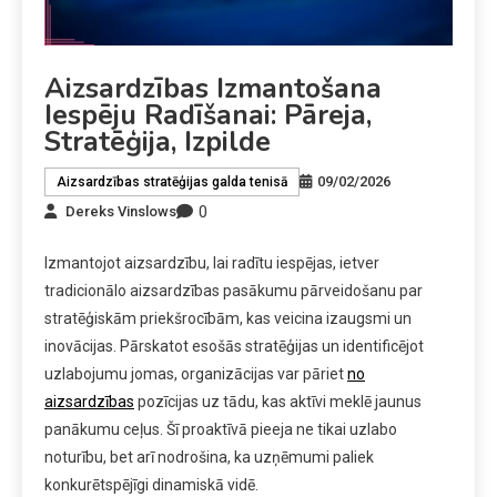
Aizsardzības Izmantošana
Iespēju Radīšanai: Pāreja,
Stratēģija, Izpilde
09/02/2026
Aizsardzības stratēģijas galda tenisā
0
Dereks Vinslows
Izmantojot aizsardzību, lai radītu iespējas, ietver
tradicionālo aizsardzības pasākumu pārveidošanu par
stratēģiskām priekšrocībām, kas veicina izaugsmi un
inovācijas. Pārskatot esošās stratēģijas un identificējot
uzlabojumu jomas, organizācijas var pāriet
no
aizsardzības
pozīcijas uz tādu, kas aktīvi meklē jaunus
panākumu ceļus. Šī proaktīvā pieeja ne tikai uzlabo
noturību, bet arī nodrošina, ka uzņēmumi paliek
konkurētspējīgi dinamiskā vidē.