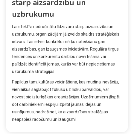
starp aizsardzību un
uzbrukumu
Lai efektīvi nodrošinātu līdzsvaru starp aizsardzību un
uzbrukumu, organizācijām jāizveido skaidrs stratēģiskais
ietvars. Tas ietver konkrētu mērķu noteikšanu gan
aizsardzības, gan izaugsmes iniciatīvām. Regulāra tirgus
tendences un konkurentu darbību novērtēšana var
palīdzēt identificēt jomas, kurās var būt nepieciešamas
uzbrukuma stratēģijas.
Papildus tam, kultūras veicināšana, kas mudina inovāciju,
vienlaikus saglabājot fokusu uz risku pārvaldību, var
novest pie izturīgākas organizācijas. Uzņēmumiem jāspēj
dot darbiniekiem iespēju izpētīt jaunas idejas un
risinājumus, nodrošinot, ka aizsardzības stratēģijas
neapspiež radošumu un izaugsmi.