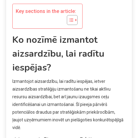
Key sections in the article:
Ko nozīmē izmantot
aizsardzību, lai radītu
iespējas?
Izmantojot aizsardzību, lai radītu iespējas, ietver
aizsardzības stratēģiju izmantošanu ne tikai aktīvu
resursu aizsardzībai, bet arī jaunu izaugsmes ceļu
identificēšanai un izmantošanai. Šī pieeja pārvērš
potenciālos draudus par stratēģiskām priekšrocībām,
ļaujot uzņēmumiem inovēt un pielāgoties konkurētspējīgā
vidē.