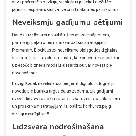
savu pašreizējo pozīciju, vienlaikus paliekot atvērtām
jaunām iespējām, kas var veicināt nākotnes panākumus.
Neveiksmju gadījumu pētījumi
Daudzi uzņēmumi ir saskārušies ar izaicinājumiem,
pārmērīgi paļaujoties uz aizsardzības stratēģijām.
Piemēram, Blockbuster neveiksme pielāgoties digitālās
straumēšanas revolūcijai ilustrē, kā koncentrēšanās tikai
uz esošo biznesa modeļu aizsardzību var novest pie
novecošanas.
Līdzīgi Kodak nevēlēšanās pieņemt digitālo fotogrāfiju
noveda pie būtiska tirgus daļas zuduma. Šie gadījumi
uzsver līdzsvara nozīmi starp aizsardzības pasākumiem
un proaktīvām stratēģijām, lai paliktu konkurētspējīgi
strauji mainīgā vidē.
Līdzsvara nodrošināšana