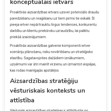
konceptuālais ietvars
Proaktīvās aizsardzības ietvars uzsver potenciālo draudu
paredzēšanu un reaģēšanu uz tiem pirms tie eskalē. Šī
pieeja ietver nepārtrauktu tirgus tendences, konkurentu
darbību un klientu priekšroku uzraudzību, lai paliktu
priekšā izaicinājumiem.
Proaktīvās aizsardzības galvenie komponenti ietver
scenāriju plānošanu, risku novērtēšanu un stratēģisko
elastību. Sagatavojoties dažādiem iznākumiem,
uzņēmumi var ātri mainīt virzienu un izmantot iespējas,
kas rodas mainīgajās apstākļos.
Aizsardzības stratēģiju
vēsturiskais konteksts un
attīstība
Vēsturiski aizsardzības stratēģijas ir attīstījušās no