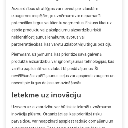
Aizsardzības stratēģijas var novest pie izlaistām
izaugsmes iespējām, jo uzņēmumi var nepamanīt
potenciālos tirgus vai klientu segmentus. Fokuss tikai uz
esošo produktu vai pakalpojumu aizsardzību riskē
neidentificēt jaunus ienākumu avotus vai
partnerattiecības, kas varētu uzlabot viņu tirgus pozīciju.
Piemēram, uzņēmums, kas prioritizē sava galvenā
produkta aizsardzību, var ignorēt jaunās tehnoloģijas, kas
varētu papildināt vai uzlabot tā piedāvājumus. Šī
nevēlēšanās izpētīt jaunus ceļus var apspiest izaugsmi un
novest pie tirgus daļas samazināšanās.
Ietekme uz inovāciju
Uzsvars uz aizsardzību var būtiski ietekmēt uzņēmuma
inovāciju plūsmu. Organizācijas, kas prioritizē risku
pārvaldību, var neapzināti apspiest radošo domāšanu un