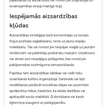
paļaušanās uz aizsardzību var novest pie stagnācijas un
ievainojamības strauji mainīgā tirgū.
Iespējamās aizsardzības
kļūdas
Aizsardzības stratēģijas bieži koncentrējas uz esošās
tirgus pozīcijas saglabāšanu, nevis uz jaunu iespēju
meklēšanu. Tas var novest pie nespējas reaģēt uz jaunām
tendencēm vai patērētāju priekšroku maiņām. Uzņēmumi
var atrast sevi nespējīgus pielāgoties, kas noved pie
pakāpeniskas nozīmīguma samazināšanās.
Papildus tam aizsardzības taktikas var radīt risku
izvairīšanās kultūru organizācijā. Darbinieki var kļūt
nevēlēšanās piedāvāt inovatīvas idejas vai uzņemties
aprēķinātus riskus, baidoties, ka šādas darbības var
apdraudēt esošo stabilitāti. Šī domāšana var kavēt
ilgtermiņa izaugsmi un pielāgojamību.