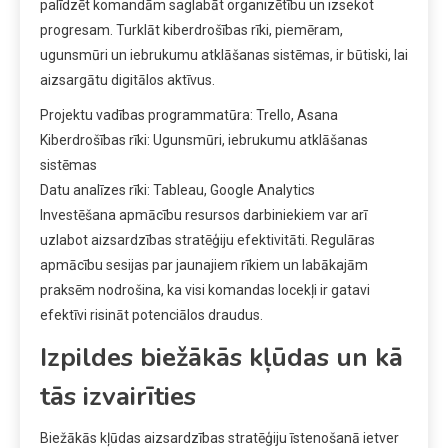
palīdzēt komandām saglabāt organizētību un izsekot
progresam. Turklāt kiberdrošības rīki, piemēram,
ugunsmūri un iebrukumu atklāšanas sistēmas, ir būtiski, lai
aizsargātu digitālos aktīvus.
Projektu vadības programmatūra: Trello, Asana
Kiberdrošības rīki: Ugunsmūri, iebrukumu atklāšanas
sistēmas
Datu analīzes rīki: Tableau, Google Analytics
Investēšana apmācību resursos darbiniekiem var arī
uzlabot aizsardzības stratēģiju efektivitāti. Regulāras
apmācību sesijas par jaunajiem rīkiem un labākajām
praksēm nodrošina, ka visi komandas locekļi ir gatavi
efektīvi risināt potenciālos draudus.
Izpildes biežākās kļūdas un kā
tās izvairīties
Biežākās kļūdas aizsardzības stratēģiju īstenošanā ietver