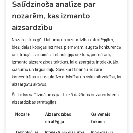
Salīdzinoša analīze par
nozarēm, kas izmanto
aizsardzību
Nozares, kas gūst labumu no aizsardzības stratēģijām,
bieži dalās kopīgās iezīmēs, piemēram, augstā konkurencē
un straujās izmaiņās. Tehnoloģiju sektors, piemēram,
izmanto aizsardzības taktikas, lai aizsargātu intelektuālo
īpašumu un tirgus daļu. Savukārt finanšu nozare
koncentrējas uz regulatīvo atbilstību un risku pārvaldību, lai
aizsargātu aktīvus.
Šeit ir īss salīdzinājums par to, kā dažādas nozares īsteno
aizsardzības stratēģijas:
Nozare
Aizsardzības
Galvenais
stratēģija
fokuss
Tehnoloģijas
Intelektuālā īpašuma
Inovācija un