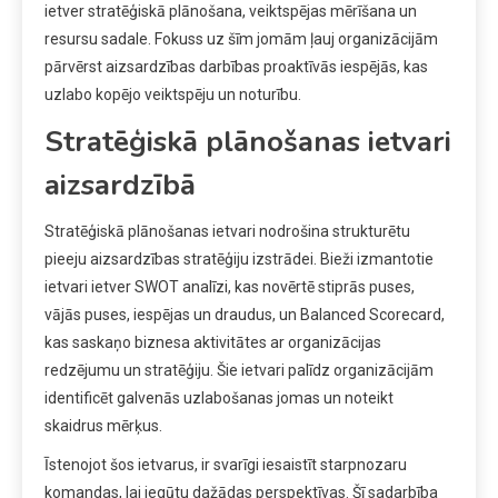
ietver stratēģiskā plānošana, veiktspējas mērīšana un
resursu sadale. Fokuss uz šīm jomām ļauj organizācijām
pārvērst aizsardzības darbības proaktīvās iespējās, kas
uzlabo kopējo veiktspēju un noturību.
Stratēģiskā plānošanas ietvari
aizsardzībā
Stratēģiskā plānošanas ietvari nodrošina strukturētu
pieeju aizsardzības stratēģiju izstrādei. Bieži izmantotie
ietvari ietver SWOT analīzi, kas novērtē stiprās puses,
vājās puses, iespējas un draudus, un Balanced Scorecard,
kas saskaņo biznesa aktivitātes ar organizācijas
redzējumu un stratēģiju. Šie ietvari palīdz organizācijām
identificēt galvenās uzlabošanas jomas un noteikt
skaidrus mērķus.
Īstenojot šos ietvarus, ir svarīgi iesaistīt starpnozaru
komandas, lai iegūtu dažādas perspektīvas. Šī sadarbība