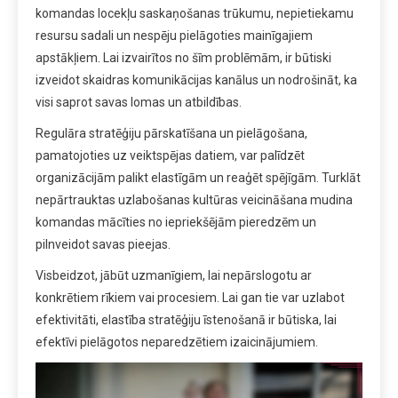
komandas locekļu saskaņošanas trūkumu, nepietiekamu
resursu sadali un nespēju pielāgoties mainīgajiem
apstākļiem. Lai izvairītos no šīm problēmām, ir būtiski
izveidot skaidras komunikācijas kanālus un nodrošināt, ka
visi saprot savas lomas un atbildības.
Regulāra stratēģiju pārskatīšana un pielāgošana,
pamatojoties uz veiktspējas datiem, var palīdzēt
organizācijām palikt elastīgām un reaģēt spējīgām. Turklāt
nepārtrauktas uzlabošanas kultūras veicināšana mudina
komandas mācīties no iepriekšējām pieredzēm un
pilnveidot savas pieejas.
Visbeidzot, jābūt uzmanīgiem, lai nepārslogotu ar
konkrētiem rīkiem vai procesiem. Lai gan tie var uzlabot
efektivitāti, elastība stratēģiju īstenošanā ir būtiska, lai
efektīvi pielāgotos neparedzētiem izaicinājumiem.