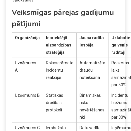
iejaukšanās.
Veiksmīgas pārejas gadījumu
pētījumi
Organizācija
Iepriekšējā
Jauna radīta
Uzlabotie
aizsardzības
iespēja
galvenie
stratēģija
rādītāji
Uzņēmums
Rokasgrāmata
Automatizēta
Reakcijas
A
incidentu
draudu
laiks
reakcijai
noteikšana
samazinā
par 50%
Uzņēmums B
Statiskas
Dinamiskas
Incidentu
drošības
risku
biežums
protokoli
novērtēšanas
samazinā
rīki
par 30%
Uzņēmums C
Ierobežota
Datu vadīta
Ieņēmum