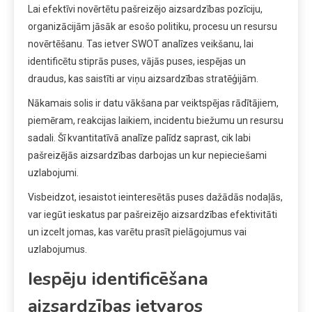
Lai efektīvi novērtētu pašreizējo aizsardzības pozīciju,
organizācijām jāsāk ar esošo politiku, procesu un resursu
novērtēšanu. Tas ietver SWOT analīzes veikšanu, lai
identificētu stiprās puses, vājās puses, iespējas un
draudus, kas saistīti ar viņu aizsardzības stratēģijām.
Nākamais solis ir datu vākšana par veiktspējas rādītājiem,
piemēram, reakcijas laikiem, incidentu biežumu un resursu
sadali. Šī kvantitatīvā analīze palīdz saprast, cik labi
pašreizējās aizsardzības darbojas un kur nepieciešami
uzlabojumi.
Visbeidzot, iesaistot ieinteresētās puses dažādās nodaļās,
var iegūt ieskatus par pašreizējo aizsardzības efektivitāti
un izcelt jomas, kas varētu prasīt pielāgojumus vai
uzlabojumus.
Iespēju identificēšana
aizsardzības ietvaros