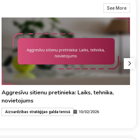
See More
Griešanas stratēģijas: Satvēriens, Leņķis,
A
Griezums
p
09/02/2026
Aizsardzības stratēģijas galda tenisā