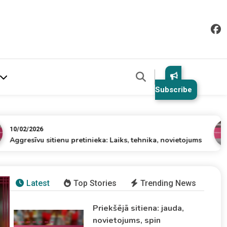
Subscribe
2026
09
īvu sitienu pretinieka: Laiks, tehnika, novietojums
Gr
Latest
Top Stories
Trending News
Priekšējā sitiena: jauda,
Aggresīvu sitienu pretinieka:
novietojums, spin