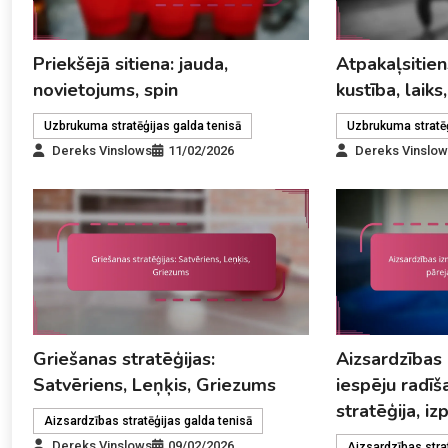
Priekšējā sitiena: jauda,
Atpakaļsitien
novietojums, spin
kustība, laik
Uzbrukuma stratēģijas galda tenisā
Uzbrukuma stratēģ
Dereks Vinslows
11/02/2026
Dereks Vinslo
Griešanas stratēģijas:
Aizsardzības
Satvēriens, Leņķis, Griezums
iespēju radīša
stratēģija, iz
Aizsardzības stratēģijas galda tenisā
Dereks Vinslows
09/02/2026
Aizsardzības stra