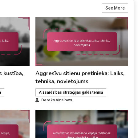
See More
s kustība,
Aggresīvu sitienu pretinieka: Laiks,
tehnika, novietojums
ā
Aizsardzības stratēģijas galda tenisā
Dereks Vinslows