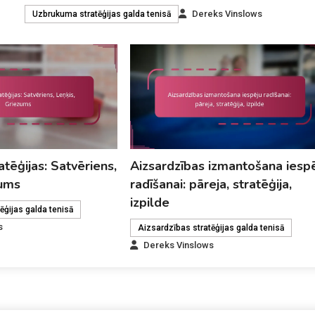
Dereks Vinslows
Uzbrukuma stratēģijas galda tenisā
atēģijas: Satvēriens,
Aizsardzības izmantošana iesp
zums
radīšanai: pāreja, stratēģija,
izpilde
ēģijas galda tenisā
s
Aizsardzības stratēģijas galda tenisā
Dereks Vinslows