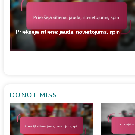
Priekšējā sitiena: jauda, novietojums, spin
Dereks Vinslows
Uzbrukuma stratēģijas galda tenisā
11/02/2026
DONOT MISS