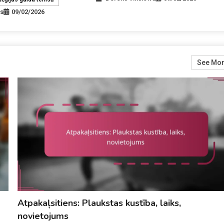
ws
09/02/2026
See Mo
Atpakaļsitiens: Plaukstas kustība, laiks,
novietojums