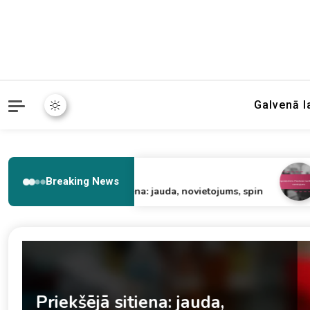
Galvenā l
11/02/2026
11/02
Breaking News
Priekšējā sitiena: jauda, novietojums, spin
Atpak
Atpakaļsitiens: Plaukstas