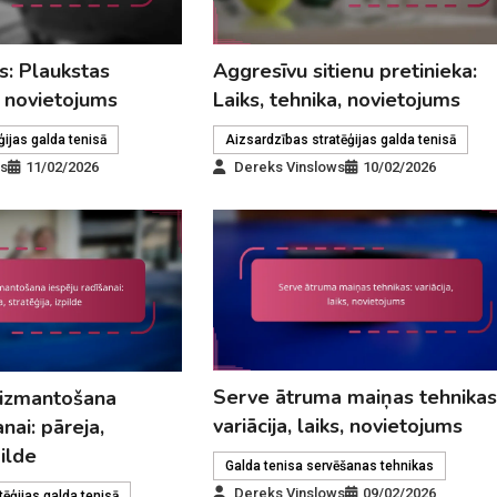
s: Plaukstas
Aggresīvu sitienu pretinieka:
s, novietojums
Laiks, tehnika, novietojums
ijas galda tenisā
Aizsardzības stratēģijas galda tenisā
ws
11/02/2026
Dereks Vinslows
10/02/2026
Serve ātruma maiņas tehnikas
 izmantošana
variācija, laiks, novietojums
nai: pāreja,
pilde
Galda tenisa servēšanas tehnikas
Dereks Vinslows
09/02/2026
tēģijas galda tenisā