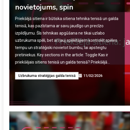
kustība, laiks, novietojums
Atpakaļ rokas sitiens ir būtiska tehnika galda tenisā un
badmintona, ko raksturo ātra, plaukstas vadīta kustība,
kas ļauj spēlētājiem efektīvi reaģēt uz ātrām, zemu
lidojošām bumbām. Šīs sitiena plaukstas darbības un
laika apgūšana ir vitāli svarīga, lai sasniegtu gan
precizitāti, gan jaudu, ļaujot spēlētājiem saglabāt
uzbrukuma spiedienu un pārsteigt pretiniekus.
Pilnveidojot šīs prasmes, sportisti var…
11/02/2026
Uzbrukuma stratēģijas galda tenisā