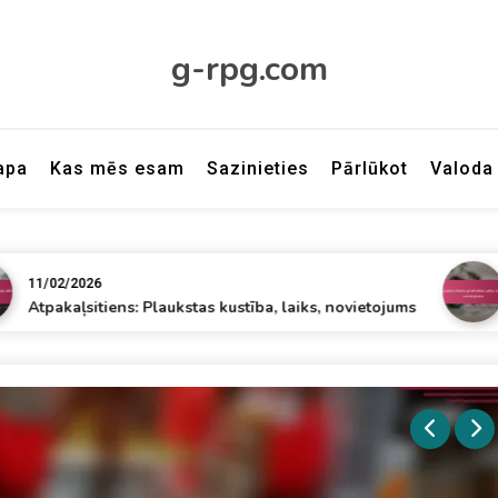
g-rpg.com
apa
Kas mēs esam
Sazinieties
Pārlūkot
Valoda
/2026
10/02/
aļsitiens: Plaukstas kustība, laiks, novietojums
Aggres