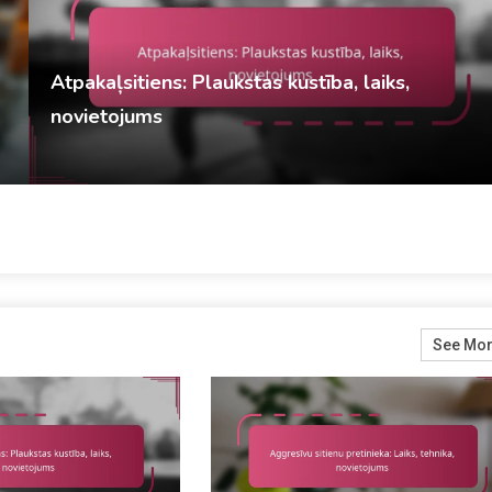
Atpakaļsitiens: Plaukstas kustība, laiks,
novietojums
Dereks Vinslows
Uzbrukuma stratēģijas galda tenisā
11/02/2026
See Mo