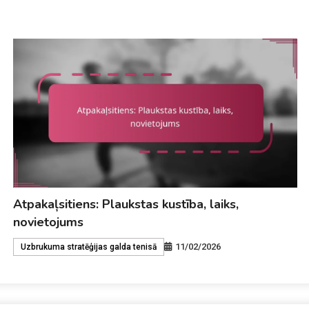
Aggresīvu sitienu pretinieka: Laiks, tehnika,
novietojums
10/02/2026
Aizsardzības stratēģijas galda tenisā