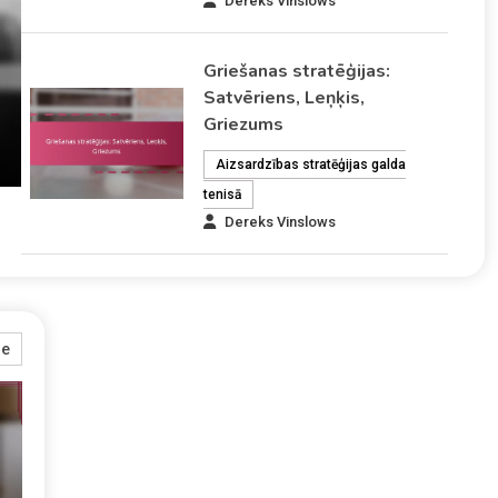
Dereks Vinslows
Griešanas stratēģijas:
Satvēriens, Leņķis,
Griezums
Aizsardzības stratēģijas galda
tenisā
Dereks Vinslows
re