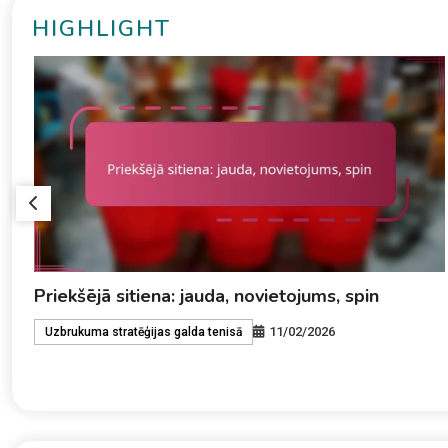
HIGHLIGHT
Atpakaļsitiens: Plaukstas kustība, laiks,
novietojums
11/02/2026
Uzbrukuma stratēģijas galda tenisā