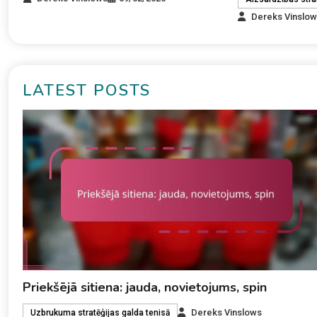
Dereks Vinslo
LATEST POSTS
Priekšējā sitiena: jauda, novietojums, spin
Dereks Vinslows
Uzbrukuma stratēģijas galda tenisā