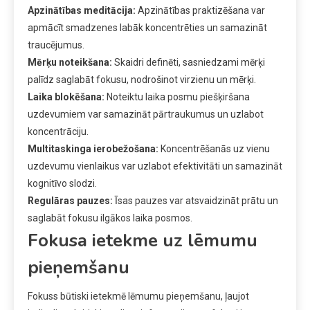
Apzinātības meditācija:
Apzinātības praktizēšana var
apmācīt smadzenes labāk koncentrēties un samazināt
traucējumus.
Mērķu noteikšana:
Skaidri definēti, sasniedzami mērķi
palīdz saglabāt fokusu, nodrošinot virzienu un mērķi.
Laika blokēšana:
Noteiktu laika posmu piešķiršana
uzdevumiem var samazināt pārtraukumus un uzlabot
koncentrāciju.
Multitaskinga ierobežošana:
Koncentrēšanās uz vienu
uzdevumu vienlaikus var uzlabot efektivitāti un samazināt
kognitīvo slodzi.
Regulāras pauzes:
Īsas pauzes var atsvaidzināt prātu un
saglabāt fokusu ilgākos laika posmos.
Fokusa ietekme uz lēmumu
pieņemšanu
Fokuss būtiski ietekmē lēmumu pieņemšanu, ļaujot