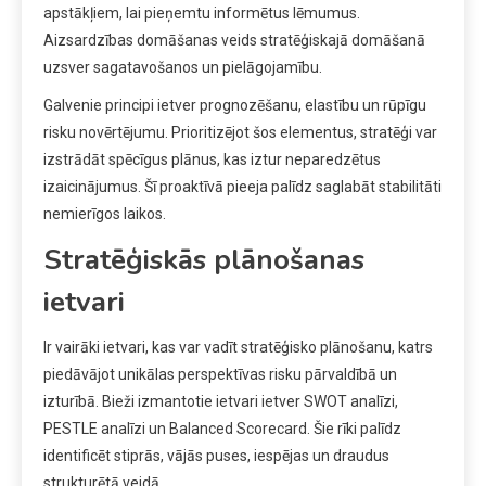
apstākļiem, lai pieņemtu informētus lēmumus.
Aizsardzības domāšanas veids stratēģiskajā domāšanā
uzsver sagatavošanos un pielāgojamību.
Galvenie principi ietver prognozēšanu, elastību un rūpīgu
risku novērtējumu. Prioritizējot šos elementus, stratēģi var
izstrādāt spēcīgus plānus, kas iztur neparedzētus
izaicinājumus. Šī proaktīvā pieeja palīdz saglabāt stabilitāti
nemierīgos laikos.
Stratēģiskās plānošanas
ietvari
Ir vairāki ietvari, kas var vadīt stratēģisko plānošanu, katrs
piedāvājot unikālas perspektīvas risku pārvaldībā un
izturībā. Bieži izmantotie ietvari ietver SWOT analīzi,
PESTLE analīzi un Balanced Scorecard. Šie rīki palīdz
identificēt stiprās, vājās puses, iespējas un draudus
strukturētā veidā.