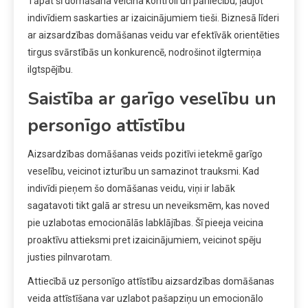
Tāpat šī domāšana veicina kontroli un pārliecību, ļaujot
indivīdiem saskarties ar izaicinājumiem tieši. Biznesā līderi
ar aizsardzības domāšanas veidu var efektīvāk orientēties
tirgus svārstībās un konkurencē, nodrošinot ilgtermiņa
ilgtspējību.
Saistība ar garīgo veselību un
personīgo attīstību
Aizsardzības domāšanas veids pozitīvi ietekmē garīgo
veselību, veicinot izturību un samazinot trauksmi. Kad
indivīdi pieņem šo domāšanas veidu, viņi ir labāk
sagatavoti tikt galā ar stresu un neveiksmēm, kas noved
pie uzlabotas emocionālās labklājības. Šī pieeja veicina
proaktīvu attieksmi pret izaicinājumiem, veicinot spēju
justies pilnvarotam.
Attiecībā uz personīgo attīstību aizsardzības domāšanas
veida attīstīšana var uzlabot pašapziņu un emocionālo