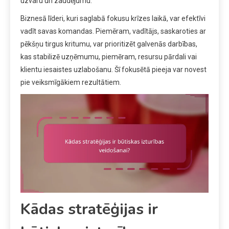
uzvaru un zaudējumu.
Biznesā līderi, kuri saglabā fokusu krīzes laikā, var efektīvi
vadīt savas komandas. Piemēram, vadītājs, saskaroties ar
pēkšņu tirgus kritumu, var prioritizēt galvenās darbības,
kas stabilizē uzņēmumu, piemēram, resursu pārdali vai
klientu iesaistes uzlabošanu. Šī fokusētā pieeja var novest
pie veiksmīgākiem rezultātiem.
Kādas stratēģijas ir