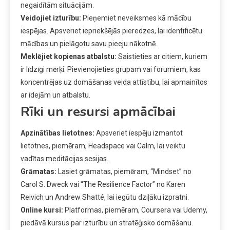
negaidītām situācijām.
Veidojiet izturību:
Pieņemiet neveiksmes kā mācību
iespējas. Apsveriet iepriekšējās pieredzes, lai identificētu
mācības un pielāgotu savu pieeju nākotnē.
Meklējiet kopienas atbalstu:
Saistieties ar citiem, kuriem
ir līdzīgi mērķi. Pievienojieties grupām vai forumiem, kas
koncentrējas uz domāšanas veida attīstību, lai apmainītos
ar idejām un atbalstu.
Rīki un resursi apmācībai
Apzinātības lietotnes:
Apsveriet iespēju izmantot
lietotnes, piemēram, Headspace vai Calm, lai veiktu
vadītas meditācijas sesijas.
Grāmatas:
Lasiet grāmatas, piemēram, “Mindset” no
Carol S. Dweck vai “The Resilience Factor” no Karen
Reivich un Andrew Shatté, lai iegūtu dziļāku izpratni.
Online kursi:
Platformas, piemēram, Coursera vai Udemy,
piedāvā kursus par izturību un stratēģisko domāšanu.