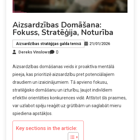
Aizsardzības Domāšana:
Fokuss, Stratēģija, Noturība
21/01/2026
Aizsardzības stratēģijas galda tenisā
0
Dereks Vinslows
Aizsardzības domāšanas veids ir proaktīva mentālā
pieeja, kas prioritizē aizsardzību pret potenciālajiem
draudiem un izaicinājumiem. Tā apvieno fokusu,
stratēģisko domāšanu un izturību, ļaujot indivīdiem
efektīvi orientēties konkurences vidē. Attīstot šīs prasmes,
var uzlabot spēju reaģēt uz grūtībām un saglabāt mieru
spiediena apstākļos.
Key sections in the article: