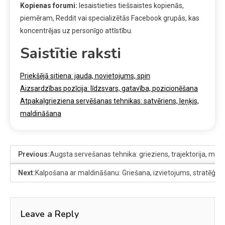
Kopienas forumi:
Iesaistieties tiešsaistes kopienās,
piemēram, Reddit vai specializētās Facebook grupās, kas
koncentrējas uz personīgo attīstību.
Saistītie raksti
Priekšējā sitiena: jauda, novietojums, spin
Aizsardzības pozīcija: līdzsvars, gatavība, pozicionēšana
Atpakaļgrieziena servēšanas tehnikas: satvēriens, leņķis,
maldināšana
Previous:
Augsta servešanas tehnika: grieziens, trajektorija, mal
Next:
Kalpošana ar maldināšanu: Griešana, izvietojums, stratēģija
Leave a Reply