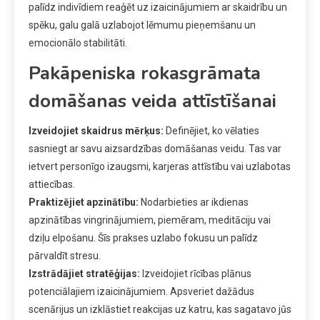
palīdz indivīdiem reaģēt uz izaicinājumiem ar skaidrību un
spēku, galu galā uzlabojot lēmumu pieņemšanu un
emocionālo stabilitāti.
Pakāpeniska rokasgrāmata
domāšanas veida attīstīšanai
Izveidojiet skaidrus mērķus:
Definējiet, ko vēlaties
sasniegt ar savu aizsardzības domāšanas veidu. Tas var
ietvert personīgo izaugsmi, karjeras attīstību vai uzlabotas
attiecības.
Praktizējiet apzinātību:
Nodarbieties ar ikdienas
apzinātības vingrinājumiem, piemēram, meditāciju vai
dziļu elpošanu. Šīs prakses uzlabo fokusu un palīdz
pārvaldīt stresu.
Izstrādājiet stratēģijas:
Izveidojiet rīcības plānus
potenciālajiem izaicinājumiem. Apsveriet dažādus
scenārijus un izklāstiet reakcijas uz katru, kas sagatavo jūs