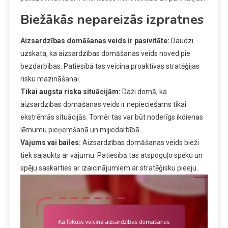
Biežākās nepareizās izpratnes
Aizsardzības domāšanas veids ir pasivitāte:
Daudzi
uzskata, ka aizsardzības domāšanas veids noved pie
bezdarbības. Patiesībā tas veicina proaktīvas stratēģijas
risku mazināšanai.
Tikai augsta riska situācijām:
Daži domā, ka
aizsardzības domāšanas veids ir nepieciešams tikai
ekstrēmās situācijās. Tomēr tas var būt noderīgs ikdienas
lēmumu pieņemšanā un mijiedarbībā.
Vājums vai bailes:
Aizsardzības domāšanas veids bieži
tiek sajaukts ar vājumu. Patiesībā tas atspoguļo spēku un
spēju saskarties ar izaicinājumiem ar stratēģisku pieeju.