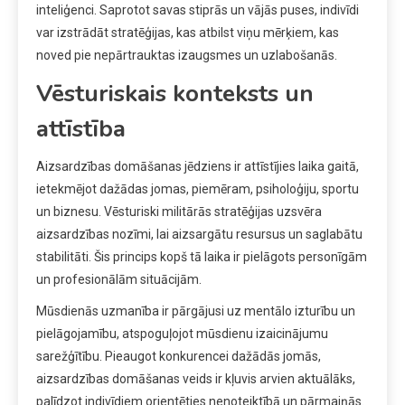
inteliģenci. Saprotot savas stiprās un vājās puses, indivīdi
var izstrādāt stratēģijas, kas atbilst viņu mērķiem, kas
noved pie nepārtrauktas izaugsmes un uzlabošanās.
Vēsturiskais konteksts un
attīstība
Aizsardzības domāšanas jēdziens ir attīstījies laika gaitā,
ietekmējot dažādas jomas, piemēram, psiholoģiju, sportu
un biznesu. Vēsturiski militārās stratēģijas uzsvēra
aizsardzības nozīmi, lai aizsargātu resursus un saglabātu
stabilitāti. Šis princips kopš tā laika ir pielāgots personīgām
un profesionālām situācijām.
Mūsdienās uzmanība ir pārgājusi uz mentālo izturību un
pielāgojamību, atspoguļojot mūsdienu izaicinājumu
sarežģītību. Pieaugot konkurencei dažādās jomās,
aizsardzības domāšanas veids ir kļuvis arvien aktuālāks,
palīdzot indivīdiem orientēties nenoteiktībā un pārmaiņās.