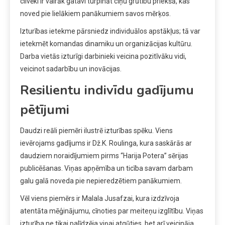
cilvēki ir vairāk gatavi turpināt cīņu grūtību priekšā, kas
noved pie lielākiem panākumiem savos mērķos.
Izturības ietekme pārsniedz individuālos apstākļus; tā var
ietekmēt komandas dinamiku un organizācijas kultūru.
Darba vietās izturīgi darbinieki veicina pozitīvāku vidi,
veicinot sadarbību un inovācijas.
Resilientu indivīdu gadījumu
pētījumi
Daudzi reāli piemēri ilustrē izturības spēku. Viens
ievērojams gadījums ir Dž.K. Roulinga, kura saskārās ar
daudziem noraidījumiem pirms “Harija Potera” sērijas
publicēšanas. Viņas apņēmība un ticība savam darbam
galu galā noveda pie nepieredzētiem panākumiem.
Vēl viens piemērs ir Malala Jusafzai, kura izdzīvoja
atentāta mēģinājumu, cīnoties par meiteņu izglītību. Viņas
izturība ne tikai palīdzēja viņai atgūties, bet arī veicināja