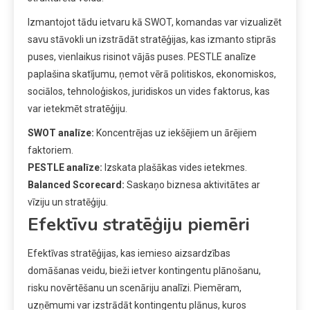
Izmantojot tādu ietvaru kā SWOT, komandas var vizualizēt
savu stāvokli un izstrādāt stratēģijas, kas izmanto stiprās
puses, vienlaikus risinot vājās puses. PESTLE analīze
paplašina skatījumu, ņemot vērā politiskos, ekonomiskos,
sociālos, tehnoloģiskos, juridiskos un vides faktorus, kas
var ietekmēt stratēģiju.
SWOT analīze:
Koncentrējas uz iekšējiem un ārējiem
faktoriem.
PESTLE analīze:
Izskata plašākas vides ietekmes.
Balanced Scorecard:
Saskaņo biznesa aktivitātes ar
vīziju un stratēģiju.
Efektīvu stratēģiju piemēri
Efektīvas stratēģijas, kas iemieso aizsardzības
domāšanas veidu, bieži ietver kontingentu plānošanu,
risku novērtēšanu un scenāriju analīzi. Piemēram,
uzņēmumi var izstrādāt kontingentu plānus, kuros