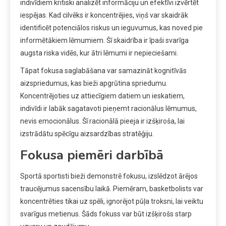
indivīdiem kritiski analizēt informāciju un efektīvi izvērtēt
iespējas. Kad cilvēks ir koncentrējies, viņš var skaidrāk
identificēt potenciālos riskus un ieguvumus, kas noved pie
informētākiem lēmumiem. Šī skaidrība ir īpaši svarīga
augsta riska vidēs, kur ātri lēmumi ir nepieciešami.
Tāpat fokusa saglabāšana var samazināt kognitīvās
aizspriedumus, kas bieži apgrūtina spriedumu.
Koncentrējoties uz attiecīgiem datiem un ieskatiem,
indivīdi ir labāk sagatavoti pieņemt racionālus lēmumus,
nevis emocionālus. Šī racionālā pieeja ir izšķiroša, lai
izstrādātu spēcīgu aizsardzības stratēģiju.
Fokusa piemēri darbībā
Sportā sportisti bieži demonstrē fokusu, izslēdzot ārējos
traucējumus sacensību laikā. Piemēram, basketbolists var
koncentrēties tikai uz spēli, ignorējot pūļa troksni, lai veiktu
svarīgus metienus. Šāds fokuss var būt izšķirošs starp