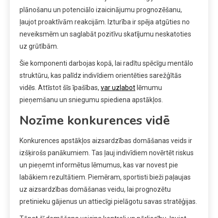
plānošanu un potenciālo izaicinājumu prognozēšanu,
ļaujot proaktīvām reakcijām. Izturība ir spēja atgūties no
neveiksmēm un saglabāt pozitīvu skatījumu neskatoties
uz grūtībām.
Šie komponenti darbojas kopā, lai radītu spēcīgu mentālo
struktūru, kas palīdz indivīdiem orientēties sarežģītās
vidēs. Attīstot šīs īpašības,
var uzlabot
lēmumu
pieņemšanu un sniegumu spiediena apstākļos.
Nozīme konkurences vidē
Konkurences apstākļos aizsardzības domāšanas veids ir
izšķirošs panākumiem. Tas ļauj indivīdiem novērtēt riskus
un pieņemt informētus lēmumus, kas var novest pie
labākiem rezultātiem. Piemēram, sportisti bieži paļaujas
uz aizsardzības domāšanas veidu, lai prognozētu
pretinieku gājienus un attiecīgi pielāgotu savas stratēģijas.