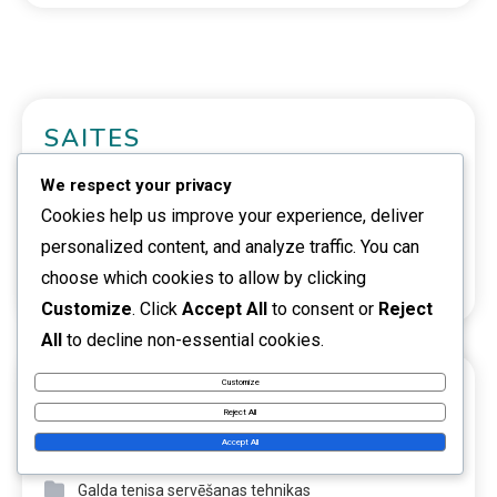
SAITES
We respect your privacy
Sazinieties
Cookies help us improve your experience, deliver
Kas mēs esam
personalized content, and analyze traffic. You can
choose which cookies to allow by clicking
Pārlūkot
Customize
. Click
Accept All
to consent or
Reject
All
to decline non-essential cookies.
Customize
KATEGORIJAS
Reject All
Aizsardzības stratēģijas galda tenisā
Accept All
Galda tenisa servēšanas tehnikas