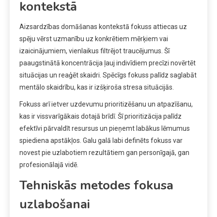
kontekstā
Aizsardzības domāšanas kontekstā fokuss attiecas uz
spēju vērst uzmanību uz konkrētiem mērķiem vai
izaicinājumiem, vienlaikus filtrējot traucējumus. Šī
paaugstinātā koncentrācija ļauj indivīdiem precīzi novērtēt
situācijas un reaģēt skaidri. Spēcīgs fokuss palīdz saglabāt
mentālo skaidrību, kas ir izšķiroša stresa situācijās.
Fokuss arī ietver uzdevumu prioritizēšanu un atpazīšanu,
kas ir vissvarīgākais dotajā brīdī. Šī prioritizācija palīdz
efektīvi pārvaldīt resursus un pieņemt labākus lēmumus
spiediena apstākļos. Galu galā labi definēts fokuss var
novest pie uzlabotiem rezultātiem gan personīgajā, gan
profesionālajā vidē.
Tehniskās metodes fokusa
uzlabošanai