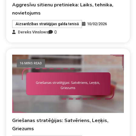
Aggresīvu sitienu pretinieka: Laiks, tehnika,
novietojums
10/02/2026
Aizsardzības stratēģijas galda tenisā
0
Dereks Vinslows
16 MINS READ
Griešanas stratēģijas: Satvēriens, Leņķis,
Griezums