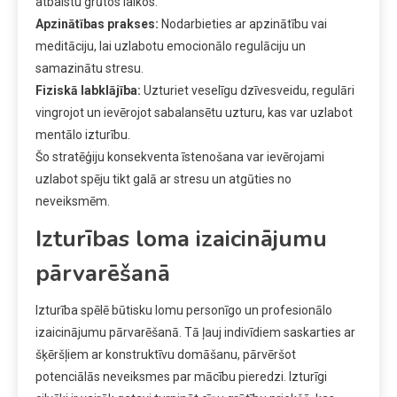
atbalstu grūtos laikos.
Apzinātības prakses:
Nodarbieties ar apzinātību vai
meditāciju, lai uzlabotu emocionālo regulāciju un
samazinātu stresu.
Fiziskā labklājība:
Uzturiet veselīgu dzīvesveidu, regulāri
vingrojot un ievērojot sabalansētu uzturu, kas var uzlabot
mentālo izturību.
Šo stratēģiju konsekventa īstenošana var ievērojami
uzlabot spēju tikt galā ar stresu un atgūties no
neveiksmēm.
Izturības loma izaicinājumu
pārvarēšanā
Izturība spēlē būtisku lomu personīgo un profesionālo
izaicinājumu pārvarēšanā. Tā ļauj indivīdiem saskarties ar
šķēršļiem ar konstruktīvu domāšanu, pārvēršot
potenciālās neveiksmes par mācību pieredzi. Izturīgi