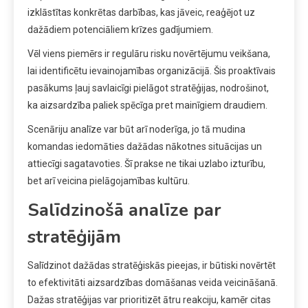
izklāstītas konkrētas darbības, kas jāveic, reaģējot uz
dažādiem potenciāliem krīzes gadījumiem.
Vēl viens piemērs ir regulāru risku novērtējumu veikšana,
lai identificētu ievainojamības organizācijā. Šis proaktīvais
pasākums ļauj savlaicīgi pielāgot stratēģijas, nodrošinot,
ka aizsardzība paliek spēcīga pret mainīgiem draudiem.
Scenāriju analīze var būt arī noderīga, jo tā mudina
komandas iedomāties dažādas nākotnes situācijas un
attiecīgi sagatavoties. Šī prakse ne tikai uzlabo izturību,
bet arī veicina pielāgojamības kultūru.
Salīdzinošā analīze par
stratēģijām
Salīdzinot dažādas stratēģiskās pieejas, ir būtiski novērtēt
to efektivitāti aizsardzības domāšanas veida veicināšanā.
Dažas stratēģijas var prioritizēt ātru reakciju, kamēr citas