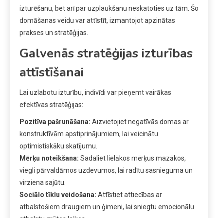
izturēšanu, bet arī par uzplaukšanu neskatoties uz tām. Šo
domāšanas veidu var attīstīt, izmantojot apzinātas
prakses un stratēģijas.
Galvenās stratēģijas izturības
attīstīšanai
Lai uzlabotu izturību, indivīdi var pieņemt vairākas
efektīvas stratēģijas:
Pozitīva pašrunāšana:
Aizvietojiet negatīvās domas ar
konstruktīvām apstiprinājumiem, lai veicinātu
optimistiskāku skatījumu.
Mērķu noteikšana:
Sadaliet lielākos mērķus mazākos,
viegli pārvaldāmos uzdevumos, lai radītu sasnieguma un
virziena sajūtu.
Sociālo tīklu veidošana:
Attīstiet attiecības ar
atbalstošiem draugiem un ģimeni, lai sniegtu emocionālu