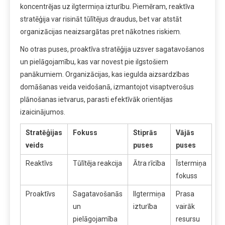
koncentrējas uz ilgtermiņa izturību. Piemēram, reaktīva
stratēģija var risināt tūlītējus draudus, bet var atstāt
organizācijas neaizsargātas pret nākotnes riskiem.
No otras puses, proaktīva stratēģija uzsver sagatavošanos
un pielāgojamību, kas var novest pie ilgstošiem
panākumiem. Organizācijas, kas iegulda aizsardzības
domāšanas veida veidošanā, izmantojot visaptverošus
plānošanas ietvarus, parasti efektīvāk orientējas
izaicinājumos.
Stratēģijas
Fokuss
Stiprās
Vājās
veids
puses
puses
Reaktīvs
Tūlītēja reakcija
Ātra rīcība
Īstermiņa
fokuss
Proaktīvs
Sagatavošanās
Ilgtermiņa
Prasa
un
izturība
vairāk
pielāgojamība
resursu