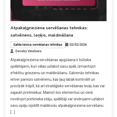
Atpakaļgrieziena servēšanas tehnikas:
satvēriens, leņķis, maldināšana
02/02/2026
Galda tenisa servēšanas tehnikas
Dereks Vinslows
Atpakaļgrieziena servēšanas apgūšana ir būtiska
spēlētājiem, kuri vēlas uzlabot savu spēli, izmantojot
efektīvu griezienu un maldināšanu. Galvenās tehnikas
ietver pareizo satvērienu, kas ļauj labāk kontrolēt un
precīzāk trāpīt, kā arī stratēģisko servēšanas leņķi, kas var
sajaukt pretiniekus. Mainot šos elementus un cieši
novērojot pretinieka stāju, spēlētāji var ievērojami uzlabot
savu spēju izpildīt maldinošu atpakaļgrieziena servēšanu.
[…]