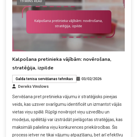
19 MINS READ
Kalpošana pretinieka vājībām: novērošana,
stratēģija, izpilde
03/02/2026
Galda tenisa servēšanas tehnikas
Dereks Vinslows
Servēšana pret pretinieka vājumu ir stratēģisks pieejas
veids, kas uzsver svarīgumu identificēt un izmantot vājās
vietas viņu spēlē. Rūpīgi novērojot viņu uzvedību un
modeļus, spēlētāji var izstrādāt pielāgotas stratēģijas, kas
maksimāli palielina viņu konkurences priekšrocības. Šis
process ietver ne tikai vājumu atpazīšanu, bet arī efektīvu