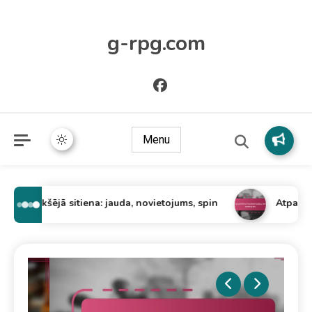
g-rpg.com
Menu
Priekšējā sitiena: jauda, novietojums, spin
Atpakaļsiti