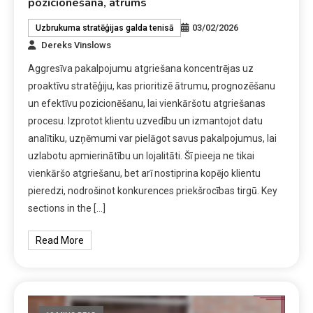
pozicionēšana, ātrums
03/02/2026
Uzbrukuma stratēģijas galda tenisā
Dereks Vinslows
Aggresīva pakalpojumu atgriešana koncentrējas uz
proaktīvu stratēģiju, kas prioritizē ātrumu, prognozēšanu
un efektīvu pozicionēšanu, lai vienkāršotu atgriešanas
procesu. Izprotot klientu uzvedību un izmantojot datu
analītiku, uzņēmumi var pielāgot savus pakalpojumus, lai
uzlabotu apmierinātību un lojalitāti. Šī pieeja ne tikai
vienkāršo atgriešanu, bet arī nostiprina kopējo klientu
pieredzi, nodrošinot konkurences priekšrocības tirgū. Key
sections in the […]
Read More