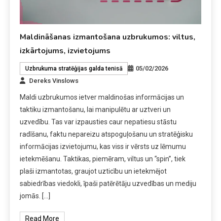
Maldināšanas izmantošana uzbrukumos: viltus,
izkārtojums, izvietojums
05/02/2026
Uzbrukuma stratēģijas galda tenisā
Dereks Vinslows
Maldi uzbrukumos ietver maldinošas informācijas un
taktiku izmantošanu, lai manipulētu ar uztveri un
uzvedību. Tas var izpausties caur nepatiesu stāstu
radīšanu, faktu nepareizu atspoguļošanu un stratēģisku
informācijas izvietojumu, kas viss ir vērsts uz lēmumu
ietekmēšanu. Taktikas, piemēram, viltus un “spin”, tiek
plaši izmantotas, graujot uzticību un ietekmējot
sabiedrības viedokli, īpaši patērētāju uzvedības un mediju
jomās. […]
Read More