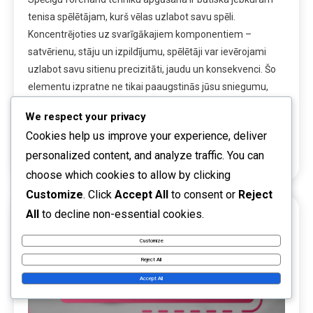
tenisa spēlētājam, kurš vēlas uzlabot savu spēli.
Koncentrējoties uz svarīgākajiem komponentiem –
satvērienu, stāju un izpildījumu, spēlētāji var ievērojami
uzlabot savu sitienu precizitāti, jaudu un konsekvenci. Šo
elementu izpratne ne tikai paaugstinās jūsu sniegumu,
bet arī nodrošinās stabilu pamatu efektīvai spēlei
We respect your privacy
laukumā. Key sections in the article: Toggle […]
Cookies help us improve your experience, deliver
Read More
personalized content, and analyze traffic. You can
choose which cookies to allow by clicking
Customize
. Click
Accept All
to consent or
Reject
All
to decline non-essential cookies.
20 MINS READ
Customize
Reject All
Accept All