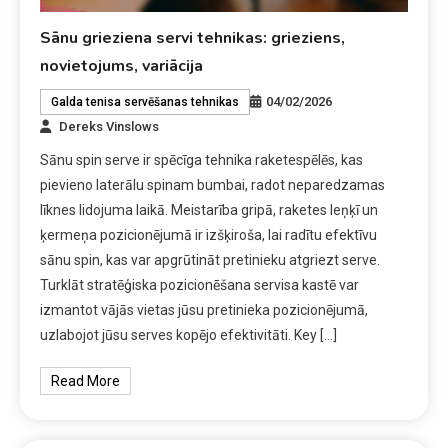
Sānu grieziena servi tehnikas: grieziens,
novietojums, variācija
04/02/2026
Galda tenisa servēšanas tehnikas
Dereks Vinslows
Sānu spin serve ir spēcīga tehnika raketespēlēs, kas
pievieno laterālu spinam bumbai, radot neparedzamas
līknes lidojuma laikā. Meistarība gripā, raketes leņķī un
ķermeņa pozicionējumā ir izšķiroša, lai radītu efektīvu
sānu spin, kas var apgrūtināt pretinieku atgriezt serve.
Turklāt stratēģiska pozicionēšana servisa kastē var
izmantot vājās vietas jūsu pretinieka pozicionējumā,
uzlabojot jūsu serves kopējo efektivitāti. Key […]
Read More