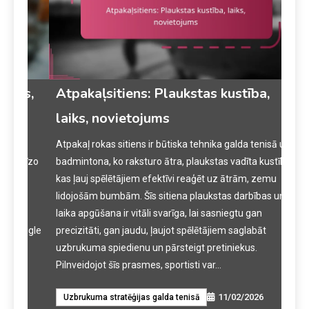
ms,
Atpakaļsitiens: Plaukstas kustība,
Agg
laiks, novietojums
teh
Atpakaļ rokas sitiens ir būtiska tehnika galda tenisā un
Reaģ
cīzo
badmintona, ko raksturo ātra, plaukstas vadīta kustība,
par 
kas ļauj spēlētājiem efektīvi reaģēt uz ātrām, zemu
eleme
lidojošām bumbām. Šīs sitiena plaukstas darbības un
uzbr
laika apgūšana ir vitāli svarīga, lai sasniegtu gan
savi
oggle
precizitāti, gan jaudu, ļaujot spēlētājiem saglabāt
note
uzbrukuma spiedienu un pārsteigt pretiniekus.
ieva
Pilnveidojot šīs prasmes, sportisti var…
artic
11/02/2026
Uzbrukuma stratēģijas galda tenisā
Aiz