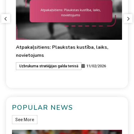
Atpakaļsitiens: Plaukstas kustība, laiks,
Ag
novietojums
no
11/02/2026
Uzbrukuma stratēģijas galda tenisā
A
POPULAR NEWS
See More