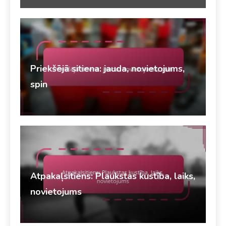
Priekšējā sitiena: jauda, novietojums,
spin
Uzbrukuma stratēģijas galda tenisā
Dereks Vinslows
11/02/2026
Atpakaļsitiens: Plaukstas kustība, laiks,
novietojums
Uzbrukuma stratēģijas galda tenisā
Dereks Vinslows
11/02/2026