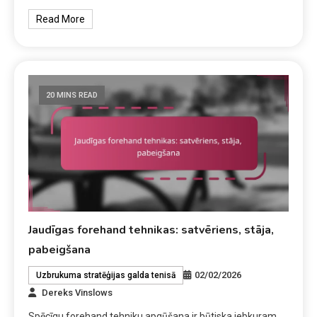
Read More
20 MINS READ
Jaudīgas forehand tehnikas: satvēriens, stāja,
pabeigšana
02/02/2026
Uzbrukuma stratēģijas galda tenisā
Dereks Vinslows
Spēcīgu forehand tehniku apgūšana ir būtiska jebkuram