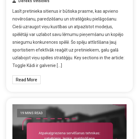
Dereks Vinslows
Lasīt pretinieka sitienus ir būtiska prasme, kas apvieno
novērošanu, paredzēšanu un stratēģisku pielāgošanu.
Cieši uzraugot viņu kustības un atpazīstot modeļus,
spēlētāji var uzlabot savu lēmumu pieņemšanu un kopējo
sniegumu konkurences spēlē. Šo spēju attīstīšana ļauj
sportistiem efektīvāk reaģēt uz pretiniekiem, galu galā
uzlabojot viņu spēles stratēģiju. Key sections in the article:
Toggle Kādi ir galvenie […]
Read More
19 MINS READ