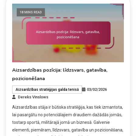
18 MINS READ
Aizsardzības pozīcija: līdzsvars, gatavība,
pozicionēšana
03/02/2026
Aizsardzības stratēģijas galda tenisā
Dereks Vinslows
Aizsardzības stāja ir būtiska stratēģija, kas tiek izmantota,
lai pasargātu no potenciālajiem draudiem dažādās jomās,
tostarp sportā, militārajā jomā un biznesā. Galvenie
elementi, piemēram, līdzsvars, gatavība un pozicionēšana,