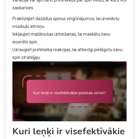
variācija var apmānīt pretiniekus par spin veidu, ar kuru viņi
saskarsies.
Praktizējiet dažādus spinus vingrinājumos, lai izveidotu
muskuļu atmiņu.
Iekļaujiet maldinošas izmešanas, lai maskētu savu
iecerēto spin.
Uzraugiet pretinieka reakcijas, lai attiecīgi pielāgotu savu
spin stratēģiju.
Kuri leņķi ir visefektīvākie