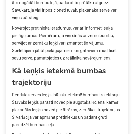
ātri nogādāt bumbu lejā, padarot to grūtāku atgriezt.
Savukārt, ja viņi ir pozicionēti tuvāk, plakanāka serve var
viņus pārsteigt.
Novērojot pretinieka ieradumus, var arī informēt leņķa
pielāgojumus. Piemēram, ja viņi cīnās ar zemu bumbu,
servējot ar zemāku leņķi var izmantot šo vājumu.
Spēlētājiem jābūt pielāgojamiem un gataviem modificēt
savu serve, pamatojoties uz reāllaika novērojumiem.
Kā leņķis ietekmē bumbas
trajektoriju
Pendula serves leņķis būtiski ietekmē bumbas trajektoriju.
Stāvāks leņķis parasti noved pie augstāka lēciena, kamēr
plakanāks leņķis noved pie ātrākas, zemākas trajektorijas.
Šī variācija var apmānīt pretiniekus un padarīt grūti
paredzēt bumbas ceļu.