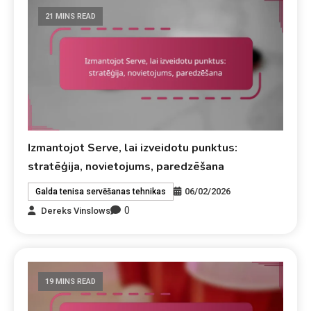
21 MINS READ
Izmantojot Serve, lai izveidotu punktus:
stratēģija, novietojums, paredzēšana
06/02/2026
Galda tenisa servēšanas tehnikas
0
Dereks Vinslows
19 MINS READ