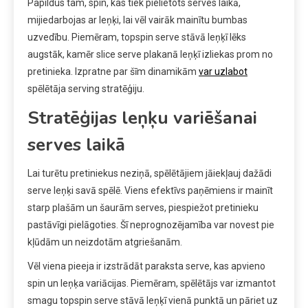
Papildus tam, spin, kas tiek pielietots serves laikā,
mijiedarbojas ar leņķi, lai vēl vairāk mainītu bumbas
uzvedību. Piemēram, topspin serve stāvā leņķī lēks
augstāk, kamēr slice serve plakanā leņķī izliekas prom no
pretinieka. Izpratne par šīm dinamikām
var uzlabot
spēlētāja serving stratēģiju.
Stratēģijas leņķu variēšanai
serves laikā
Lai turētu pretiniekus neziņā, spēlētājiem jāiekļauj dažādi
serve leņķi savā spēlē. Viens efektīvs paņēmiens ir mainīt
starp plašām un šaurām serves, piespiežot pretinieku
pastāvīgi pielāgoties. Šī neprognozējamība var novest pie
kļūdām un neizdotām atgriešanām.
Vēl viena pieeja ir izstrādāt paraksta serve, kas apvieno
spin un leņķa variācijas. Piemēram, spēlētājs var izmantot
smagu topspin serve stāvā leņķī vienā punktā un pāriet uz