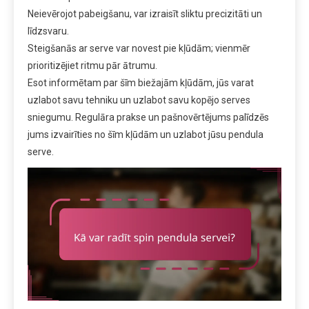
Neievērojot pabeigšanu, var izraisīt sliktu precizitāti un
līdzsvaru.
Steigšanās ar serve var novest pie kļūdām; vienmēr
prioritizējiet ritmu pār ātrumu.
Esot informētam par šīm biežajām kļūdām, jūs varat
uzlabot savu tehniku un uzlabot savu kopējo serves
sniegumu. Regulāra prakse un pašnovērtējums palīdzēs
jums izvairīties no šīm kļūdām un uzlabot jūsu pendula
serve.