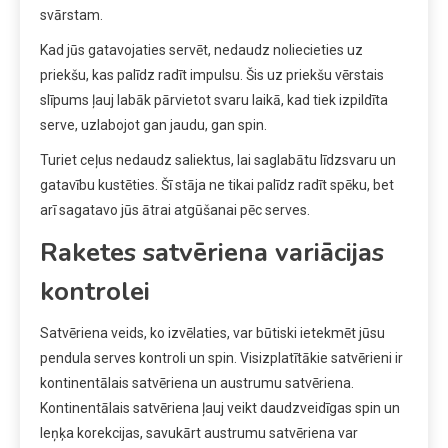
svārstam.
Kad jūs gatavojaties servēt, nedaudz noliecieties uz
priekšu, kas palīdz radīt impulsu. Šis uz priekšu vērstais
slīpums ļauj labāk pārvietot svaru laikā, kad tiek izpildīta
serve, uzlabojot gan jaudu, gan spin.
Turiet ceļus nedaudz saliektus, lai saglabātu līdzsvaru un
gatavību kustēties. Šī stāja ne tikai palīdz radīt spēku, bet
arī sagatavo jūs ātrai atgūšanai pēc serves.
Raketes satvēriena variācijas
kontrolei
Satvēriena veids, ko izvēlaties, var būtiski ietekmēt jūsu
pendula serves kontroli un spin. Visizplatītākie satvērieni ir
kontinentālais satvēriena un austrumu satvēriena.
Kontinentālais satvēriena ļauj veikt daudzveidīgas spin un
leņķa korekcijas, savukārt austrumu satvēriena var