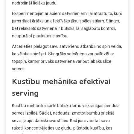
nodrošināt lielāku jaudu.
Eksperimentējiet ar abiem satvērieniem, lai atrastu to, kurš
jums šķiet ērtāks un efektīvāks jūsu spēles stilam. Stingrs,
bet relaksēts satvēriena ir būtisks, lai saglabātu kontroli,
neupurējot plaukstas elastību.
Atcerieties pielāgot savu satvērienu atkarībā no spin veida,
ko vēlaties piešķirt. Stingrāks satvēriena var palīdzēt ar
topspin, kamēr brīvāks satvēriena var būt labāks slice
serves.
Kustību mehānika efektīvai
serving
Kustību mehānika spēlē būtisku lomu veiksmīgas pendula
serves izpildē. Sāciet, nedaudz izmetot bumbu priekšā
sevis, ļaujot dabiski svārstīties. Kad jūs svārstat savu
raketi, koncentrējieties uz gludu, plūstošu kustību, kas