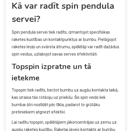
Kā var radīt spin pendula
servei?
Spin pendula servei tiek radīts, izmantojot specifiskas
raketes kustības un kontaktpunktus ar bumbu. Pielāgojot
raketes leņķi un svārsta ātrumu, spēlētāji var radīt dažādus
spin veidus, uzlabojot savas serves efektivitāti.
Topspin izpratne un tā
ietekme
Topspin tiek radīts, beržot bumbu uz augšu kontakta laikā,
kas izraisa tās rotāciju uz priekšu. Šis spin veids liek
bumbai ātri noslīdēt pēc tīkla, padarot to grūtāku
pretiniekiem atgriezt efektīvi.
Lai radītu topspin, spēlētājiem jākoncentrējas uz zemu uz
augšu raketes kustību. Raketai jāveic kontakts ar bumbu