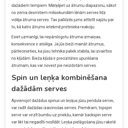
dažādiem tempiem. Mērķējiet uz ātrumu diapazonu, sākot
no zema desmitiem milisekundēm lēnām serves līdz
vidēja ātruma serves. Tas palīdzēs jums attīstīt sajūtu par
to, kā katrs ātrums ietekmē pretinieka reakciju.
Esiet uzmanīgi, lai nepārslogotu ātruma izmaiņas;
konsekvence ir atslēga. Ja jūs bieži maināt ātrumus,
pārliecinieties, ka jūsu tehnika paliek stabila, lai izvairītos
no kļūdām. Bieža kļūda ir precizitātes upurēšana
ātrumam, kas var novest pie neizdotām serves.
Spin un leņķa kombinēšana
dažādām serves
Apvienojot dažādus spinus un leņķus jūsu pendula servei,
var radīt dažādas izaicinošas serves. Piemēram, topspin
serve var virzīt bumbu uz priekšu, kamēr backspin serve
var likt tai negaidīti noslīdēt. Leņķa pielāgošana jūsu raketē