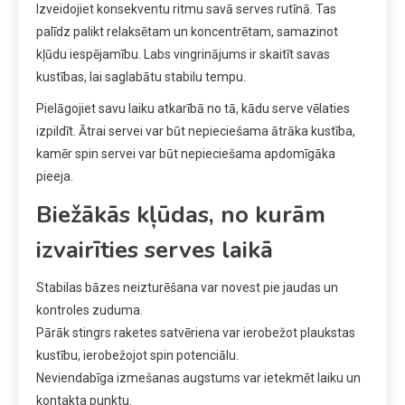
Izveidojiet konsekventu ritmu savā serves rutīnā. Tas
palīdz palikt relaksētam un koncentrētam, samazinot
kļūdu iespējamību. Labs vingrinājums ir skaitīt savas
kustības, lai saglabātu stabilu tempu.
Pielāgojiet savu laiku atkarībā no tā, kādu serve vēlaties
izpildīt. Ātrai servei var būt nepieciešama ātrāka kustība,
kamēr spin servei var būt nepieciešama apdomīgāka
pieeja.
Biežākās kļūdas, no kurām
izvairīties serves laikā
Stabilas bāzes neizturēšana var novest pie jaudas un
kontroles zuduma.
Pārāk stingrs raketes satvēriena var ierobežot plaukstas
kustību, ierobežojot spin potenciālu.
Neviendabīga izmešanas augstums var ietekmēt laiku un
kontakta punktu.