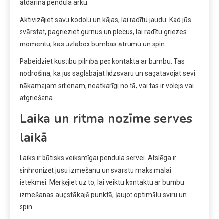
atdarina pendula arku.
Aktivizējiet savu kodolu un kājas, lai radītu jaudu. Kad jūs
svārstat, pagrieziet gurnus un plecus, lai radītu griezes
momentu, kas uzlabos bumbas ātrumu un spin.
Pabeidziet kustību pilnībā pēc kontakta ar bumbu. Tas
nodrošina, ka jūs saglabājat līdzsvaru un sagatavojat sevi
nākamajam sitienam, neatkarīgi no tā, vai tas ir volejs vai
atgriešana.
Laika un ritma nozīme serves
laikā
Laiks ir būtisks veiksmīgai pendula servei. Atslēga ir
sinhronizēt jūsu izmešanu un svārstu maksimālai
ietekmei. Mērķējiet uz to, lai veiktu kontaktu ar bumbu
izmešanas augstākajā punktā, ļaujot optimālu sviru un
spin.