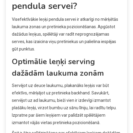
pendula servei?
Visefektīvākie leņķi pendula servei ir atkarīgi no mērķētās
laukuma zonas un pretinieka pozicionēšanas. Apgūstot
dažādus leņķus, spēlētāji var radīt neprognozējamas
serves, kas izaicina viņu pretiniekus un palielina iespējas
gūt punktus.
Optimālie leņķi serving
dažādām laukuma zonām
Servējot uz deuce laukumu, plakanāks leņķis var būt
efektīvs, mērķējot uz pretinieka backhand. Savukārt,
servējot uz ad laukumu, bieži vien ir izdevīgi izmantot
plašāku leņķi, virzot bumbu uz sānu līniju, lai radītu telpu.
Izpratne par šiem leņķiem var palīdzēt spēlētājiem
izmantot vājās vietas pretinieka pozicionēšanā.