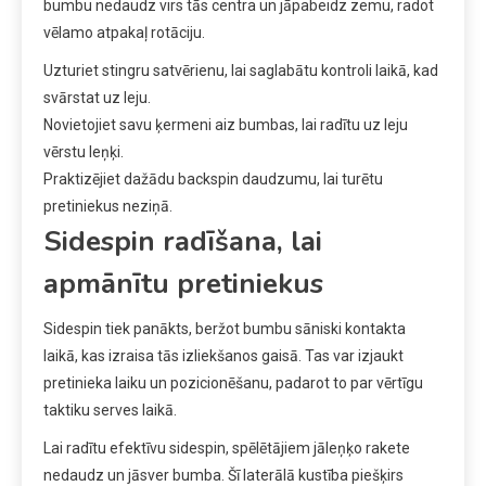
bumbu nedaudz virs tās centra un jāpabeidz zemu, radot
vēlamo atpakaļ rotāciju.
Uzturiet stingru satvērienu, lai saglabātu kontroli laikā, kad
svārstat uz leju.
Novietojiet savu ķermeni aiz bumbas, lai radītu uz leju
vērstu leņķi.
Praktizējiet dažādu backspin daudzumu, lai turētu
pretiniekus neziņā.
Sidespin radīšana, lai
apmānītu pretiniekus
Sidespin tiek panākts, beržot bumbu sāniski kontakta
laikā, kas izraisa tās izliekšanos gaisā. Tas var izjaukt
pretinieka laiku un pozicionēšanu, padarot to par vērtīgu
taktiku serves laikā.
Lai radītu efektīvu sidespin, spēlētājiem jāleņķo rakete
nedaudz un jāsver bumba. Šī laterālā kustība piešķirs