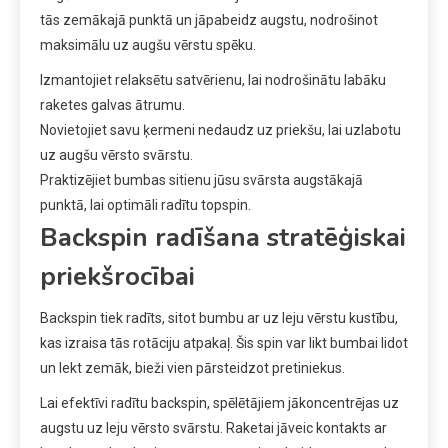
tās zemākajā punktā un jāpabeidz augstu, nodrošinot
maksimālu uz augšu vērstu spēku.
Izmantojiet relaksētu satvērienu, lai nodrošinātu labāku
raketes galvas ātrumu.
Novietojiet savu ķermeni nedaudz uz priekšu, lai uzlabotu
uz augšu vērsto svārstu.
Praktizējiet bumbas sitienu jūsu svārsta augstākajā
punktā, lai optimāli radītu topspin.
Backspin radīšana stratēģiskai
priekšrocībai
Backspin tiek radīts, sitot bumbu ar uz leju vērstu kustību,
kas izraisa tās rotāciju atpakaļ. Šis spin var likt bumbai lidot
un lekt zemāk, bieži vien pārsteidzot pretiniekus.
Lai efektīvi radītu backspin, spēlētājiem jākoncentrējas uz
augstu uz leju vērsto svārstu. Raketai jāveic kontakts ar