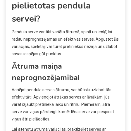
pielietotas pendula
servei?
Pendula serve var tikt variēta ātrumā, spinā un leņķī, lai
radītu neprognozējamas un efektīvas serves. Apgūstot šīs
variācijas, spēlētāji var turēt pretiniekus neziņā un uzlabot
savas iespējas gūt punktus.
Ātruma maiņa
neprognozējamībai
Variējot pendula serves ātrumu, var būtiski uzlabot tās
efektivitāti. Apvienojot ātrākas serves ar lēnākām, jūs
varat izjaukt pretinieka laiku un ritmu. Piemēram, ātra
serve var viņus pārsteigt, kamēr lēna serve var piespiest
viņus ātri pielāgoties.
Lai īstenotu ātruma variācijas, praktizējiet serves ar