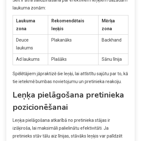
Šeit ir ātra salīdzināšana par efektīviem leņķiem dažādām
laukuma zonām:
Laukuma
Rekomendētais
Mērķa
zona
leņķis
zona
Deuce
Plakanāks
Backhand
laukums
Ad laukums
Plašāks
Sānu līnija
Spēlētājiem jāpraktizē šie leņķi, lai attīstītu sajūtu par to, kā
tie ietekmē bumbas novietojumu un pretinieka reakciju.
Leņķa pielāgošana pretinieka
pozicionēšanai
Leņķa pielāgošana atkarībā no pretinieka stājas ir
izšķiroša, lai maksimāli palielinātu efektivitāti. Ja
pretinieks stāv tālu aiz līnijas, stāvāks leņķis var palīdzēt