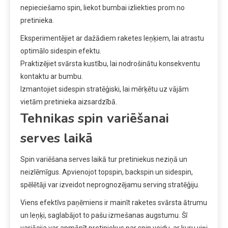
nepieciešamo spin, liekot bumbai izliekties prom no
pretinieka.
Eksperimentējiet ar dažādiem raketes leņķiem, lai atrastu
optimālo sidespin efektu.
Praktizējiet svārsta kustību, lai nodrošinātu konsekventu
kontaktu ar bumbu.
Izmantojiet sidespin stratēģiski, lai mērķētu uz vājām
vietām pretinieka aizsardzībā.
Tehnikas spin variēšanai
serves laikā
Spin variēšana serves laikā tur pretiniekus neziņā un
neizlēmīgus. Apvienojot topspin, backspin un sidespin,
spēlētāji var izveidot neprognozējamu serving stratēģiju.
Viens efektīvs paņēmiens ir mainīt raketes svārsta ātrumu
un leņķi, saglabājot to pašu izmešanas augstumu. Šī