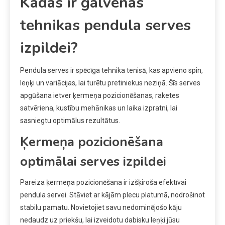
Kādas ir galvenās
tehnikas pendula serves
izpildei?
Pendula serves ir spēcīga tehnika tenisā, kas apvieno spin,
leņķi un variācijas, lai turētu pretiniekus neziņā. Šīs serves
apgūšana ietver ķermeņa pozicionēšanas, raketes
satvēriena, kustību mehānikas un laika izpratni, lai
sasniegtu optimālus rezultātus.
Ķermeņa pozicionēšana
optimālai serves izpildei
Pareiza ķermeņa pozicionēšana ir izšķiroša efektīvai
pendula servei. Stāviet ar kājām plecu platumā, nodrošinot
stabilu pamatu. Novietojiet savu nedominējošo kāju
nedaudz uz priekšu, lai izveidotu dabisku leņķi jūsu