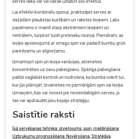
serves laikā var vēl vairāk uzlabot šos efektus.
Lai efektīvi kombinētu spinus, praktizējiet serves ar
dažādām plaukstas kustībām un raketes leņķiem. Labs
paņēmiens ir mainīt starp ekstrēmiem leņķiem un
neitrāliem, turpinot turēt pretinieku neziņā. Piemēram, as
leņķis apvienojumā ar smagu spin var padarīt bumbu grūti
paredzamu un atgriežamu.
Izmantojot spin un leņķa variācijas, atcerieties
koncentrēties uz savu pabeigšanu. Spēcīga pabeigšana
palīdz saglabāt kontroli un nodrošina, ka bumba nokrīt tur,
kur jūs plānojāt. Izvairieties no pārmērīgām spin vai leņķa
izmaiņām, kas var novest pie neviendabīgām serves, jo
tas var apdraudēt jūsu kopējo stratēģiju.
Saistītie raksti
Īsā servēšanas tehnika: izvietojums, spin, maldināšana
Uzbrukumu prognozēšana: Novērošana, Stratēģija,